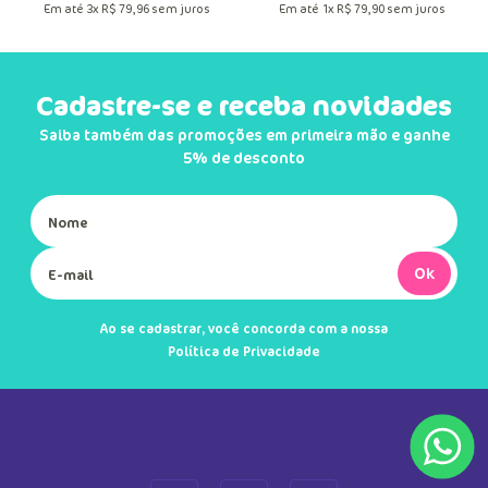
Em até
3
x
R$
79
,
96
sem juros
Em até
1
x
R$
79
,
90
sem juros
Cadastre-se e receba novidades
Saiba também das promoções em primeira mão e ganhe
5% de desconto
Ok
Ao se cadastrar, você concorda com a nossa
Política de Privacidade