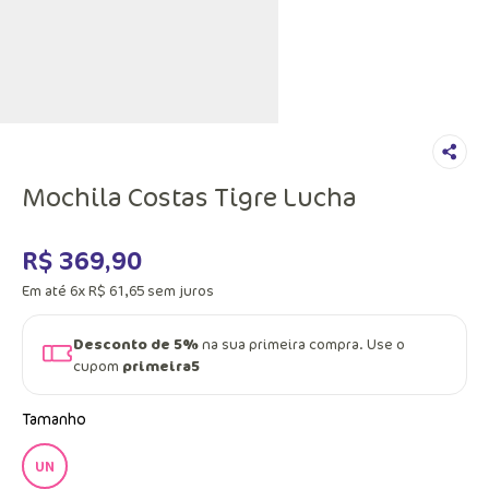
Mochila Costas Tigre Lucha
R$
369
,
90
Em até
6
x
R$
61
,
65
sem juros
Desconto de 5%
na sua primeira compra. Use o
cupom
primeira5
Tamanho
UN