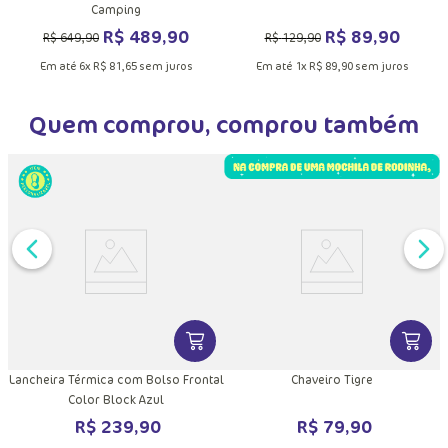
Camping
R$
489
,
90
R$
89
,
90
R$
649
,
90
R$
129
,
90
Em até
6
x
R$
81
,
65
sem juros
Em até
1
x
R$
89
,
90
sem juros
Quem comprou, comprou também
DUTO
MAIS INFORMAÇÕES DO PRODUTO
VER MAIS INFORMAÇÕES DO PRODU
VER MA
Lancheira Térmica com Bolso Frontal
Chaveiro Tigre
Color Block Azul
R$
239
,
90
R$
79
,
90