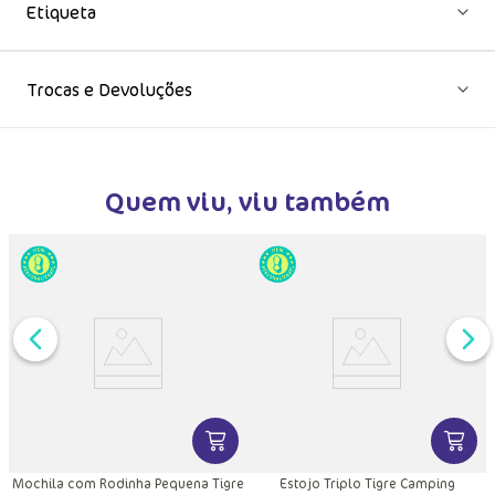
Etiqueta
Trocas e Devoluções
Quem viu, viu também
DUTO
MAIS INFORMAÇÕES DO PRODUTO
VER MAIS INFORMAÇÕES DO PRODU
VER MA
Mochila com Rodinha Pequena Tigre
Estojo Triplo Tigre Camping