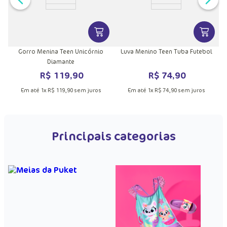
VER MAIS INFORMAÇÕES DO PRODU
VER MA
Gorro Menina Teen Unicórnio
Luva Menino Teen Tuba Futebol
Diamante
R$
119
,
90
R$
74
,
90
Em até
1
x
R$
119
,
90
sem juros
Em até
1
x
R$
74
,
90
sem juros
Principais categorias