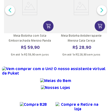
VER MAIS INFORMAÇÕES DO PRODU
VER MA
Meia Botinha com Sola
Meia Botinha Antiderrapante
Emborrachada Menino Panda
Menina Gata Cereja
R$
59
,
90
R$
28
,
90
Em até
1
x
R$
59
,
90
sem juros
Em até
1
x
R$
28
,
90
sem juros