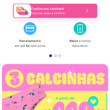
Confira seu cashback
Faça seu login e confira
Parcelamento
Baixe
o nosso
em até
6x
sem juros
Aplicativo