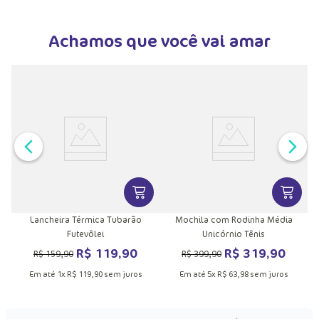
Achamos que você vai amar
VER MAIS INFORMAÇÕES DO PRODU
VER MA
Lancheira Térmica Tubarão
Mochila com Rodinha Média
Futevôlei
Unicórnio Tênis
R$
119
,
90
R$
319
,
90
R$
159
,
90
R$
399
,
90
Em até
1
x
R$
119
,
90
sem juros
Em até
5
x
R$
63
,
98
sem juros