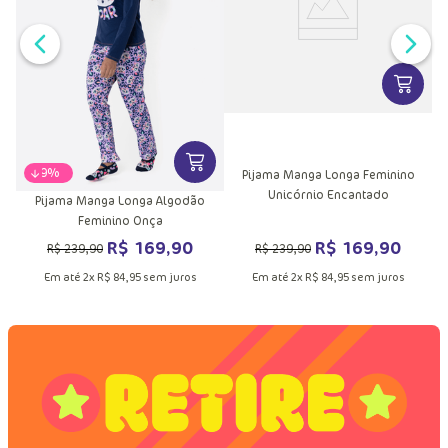
VER MA
VER MAIS INFORMAÇÕES DO PRODU
-
29%
Pijama Manga Longa Feminino
Unicórnio Encantado
Pijama Manga Longa Algodão
Feminino Onça
R$
169
,
90
R$
169
,
90
R$
239
,
90
R$
239
,
90
Em até
2
x
R$
84
,
95
sem juros
Em até
2
x
R$
84
,
95
sem juros