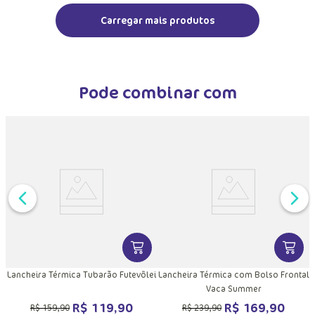
Pode combinar com
VER MAIS INFORMAÇÕES DO PRODU
VER MA
Lancheira Térmica Tubarão Futevôlei
Lancheira Térmica com Bolso Frontal
Vaca Summer
R$
119
,
90
R$
169
,
90
R$
159
,
90
R$
239
,
90