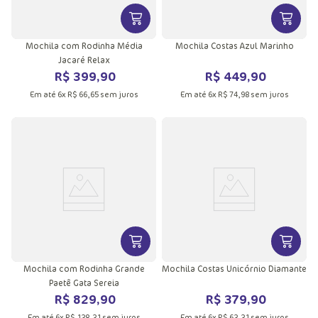
VER MAIS INFORMAÇÕES DO PRODU
VER MA
Mochila com Rodinha Média
Mochila Costas Azul Marinho
Jacaré Relax
R$
399
,
90
R$
449
,
90
Em até
6
x
R$
66
,
65
sem juros
Em até
6
x
R$
74
,
98
sem juros
VER MAIS INFORMAÇÕES DO PRODU
VER MA
Mochila com Rodinha Grande
Mochila Costas Unicórnio Diamante
Paetê Gata Sereia
R$
829
,
90
R$
379
,
90
Em até
6
x
R$
138
,
31
sem juros
Em até
6
x
R$
63
,
31
sem juros