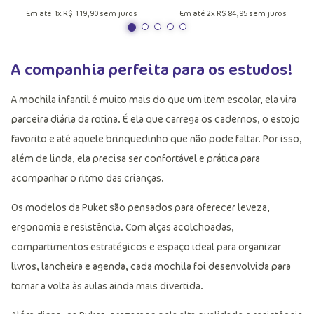
Em até
1
x
R$
119
,
90
sem juros
Em até
2
x
R$
84
,
95
sem juros
A companhia perfeita para os estudos!
A mochila infantil é muito mais do que um item escolar, ela vira
parceira diária da rotina. É ela que carrega os cadernos, o estojo
favorito e até aquele brinquedinho que não pode faltar. Por isso,
além de linda, ela precisa ser confortável e prática para
acompanhar o ritmo das crianças.
Os modelos da Puket são pensados para oferecer leveza,
ergonomia e resistência. Com alças acolchoadas,
compartimentos estratégicos e espaço ideal para organizar
livros, lancheira e agenda, cada mochila foi desenvolvida para
tornar a volta às aulas ainda mais divertida.