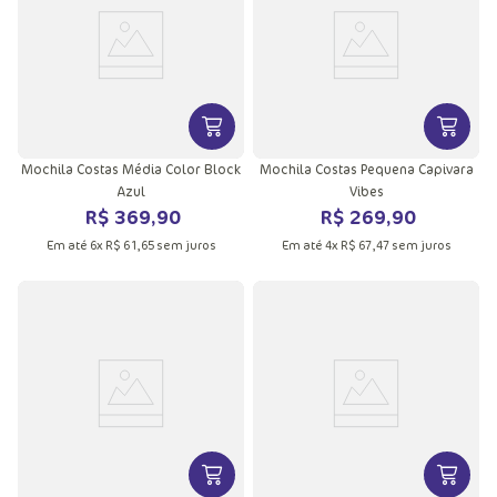
VER MAIS INFORMAÇÕES DO PRODU
VER MA
Mochila Costas Média Color Block
Mochila Costas Pequena Capivara
Azul
Vibes
R$
369
,
90
R$
269
,
90
Em até
6
x
R$
61
,
65
sem juros
Em até
4
x
R$
67
,
47
sem juros
VER MAIS INFORMAÇÕES DO PRODU
VER MA