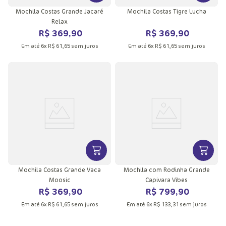
Mochila Costas Grande Jacaré
Mochila Costas Tigre Lucha
Relax
R$
369
,
90
R$
369
,
90
Em até
6
x
R$
61
,
65
sem juros
Em até
6
x
R$
61
,
65
sem juros
VER MAIS INFORMAÇÕES DO PRODU
VER MA
Mochila Costas Grande Vaca
Mochila com Rodinha Grande
Moosic
Capivara Vibes
R$
369
,
90
R$
799
,
90
Em até
6
x
R$
61
,
65
sem juros
Em até
6
x
R$
133
,
31
sem juros