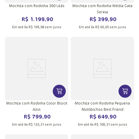
Mochila com Rodinha 360 Lilás
Mochila com Rodinha Média Gata
Sereia
R$
1
.
199
,
90
R$
399
,
90
Em até
6
x
R$
199
,
98
sem juros
Em até
6
x
R$
66
,
65
sem juros
VER MAIS INFORMAÇÕES DO PRODU
VER MA
Mochila com Rodinha Color Block
Mochila com Rodinha Pequena
Azul
Multibichos Best Friend
R$
799
,
90
R$
649
,
90
Em até
6
x
R$
133
,
31
sem juros
Em até
6
x
R$
108
,
31
sem juros