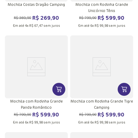
Mochila Costas Dragão Camping
Mochila com Rodinha Grande
Unicórnio Tênis
R$
269
,
90
R$
599
,
90
R$
369
,
90
R$
799
,
90
Em até
4
x
R$
67
,
47
sem juros
Em até
6
x
R$
99
,
98
sem juros
VER MAIS INFORMAÇÕES DO PRODU
VER MA
Mochila com Rodinha Grande
Mochila com Rodinha Grande Tigre
Panda Romântico
Camping
R$
599
,
90
R$
599
,
90
R$
799
,
90
R$
799
,
90
Em até
6
x
R$
99
,
98
sem juros
Em até
6
x
R$
99
,
98
sem juros