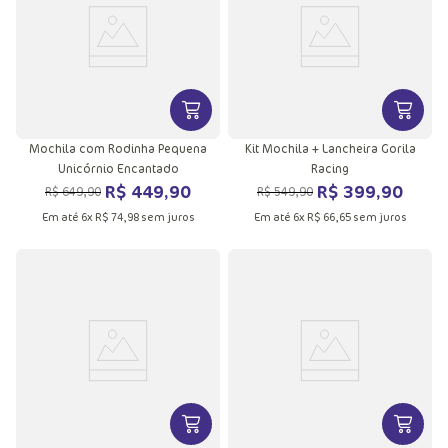
VER MAIS INFORMAÇÕES DO PRODU
VER MA
Mochila com Rodinha Pequena
Kit Mochila + Lancheira Gorila
Unicórnio Encantado
Racing
R$
449
,
90
R$
399
,
90
R$
649
,
90
R$
549
,
90
Em até
6
x
R$
74
,
98
sem juros
Em até
6
x
R$
66
,
65
sem juros
VER MAIS INFORMAÇÕES DO PRODU
VER MA