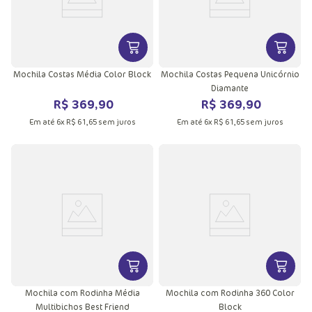
VER MAIS INFORMAÇÕES DO PRODU
VER MA
Mochila Costas Média Color Block
Mochila Costas Pequena Unicórnio
Diamante
R$
369
,
90
R$
369
,
90
Em até
6
x
R$
61
,
65
sem juros
Em até
6
x
R$
61
,
65
sem juros
VER MAIS INFORMAÇÕES DO PRODU
VER MA
Mochila com Rodinha Média
Mochila com Rodinha 360 Color
Multibichos Best Friend
Block