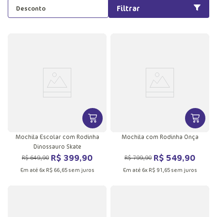
Filtrar
Desconto
VER MAIS INFORMAÇÕES DO PRODU
VER MA
Mochila Escolar com Rodinha
Mochila com Rodinha Onça
Dinossauro Skate
R$
399
,
90
R$
549
,
90
R$
649
,
90
R$
799
,
90
Em até
6
x
R$
66
,
65
sem juros
Em até
6
x
R$
91
,
65
sem juros