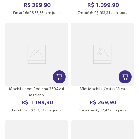
R$
399
,
90
R$
1
.
099
,
90
Em até
6
x
R$
66
,
65
sem juros
Em até
6
x
R$
183
,
31
sem juros
VER MAIS INFORMAÇÕES DO PRODU
VER MA
Mochila com Rodinha 360 Azul
Mini Mochila Costas Vaca
Marinho
R$
1
.
199
,
90
R$
269
,
90
Em até
6
x
R$
199
,
98
sem juros
Em até
4
x
R$
67
,
47
sem juros