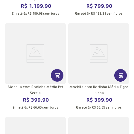
R$
1
.
199
,
90
R$
799
,
90
Em até
6
x
R$
199
,
98
sem juros
Em até
6
x
R$
133
,
31
sem juros
VER MAIS INFORMAÇÕES DO PRODU
VER MA
Mochila com Rodinha Média Pet
Mochila com Rodinha Média Tigre
Sereia
Lucha
R$
399
,
90
R$
399
,
90
Em até
6
x
R$
66
,
65
sem juros
Em até
6
x
R$
66
,
65
sem juros