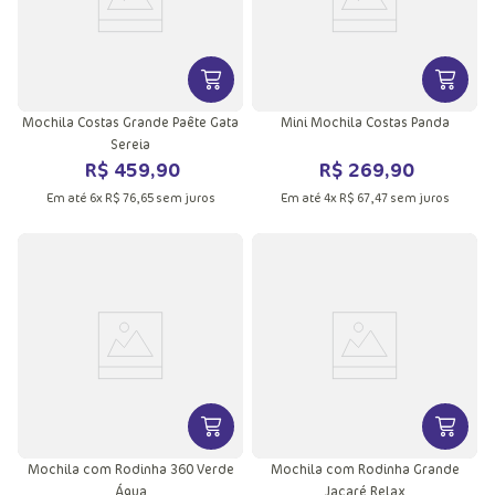
VER MAIS INFORMAÇÕES DO PRODU
VER MA
Mochila Costas Grande Paête Gata
Mini Mochila Costas Panda
Sereia
R$
459
,
90
R$
269
,
90
Em até
6
x
R$
76
,
65
sem juros
Em até
4
x
R$
67
,
47
sem juros
VER MAIS INFORMAÇÕES DO PRODU
VER MA
Mochila com Rodinha 360 Verde
Mochila com Rodinha Grande
Água
Jacaré Relax