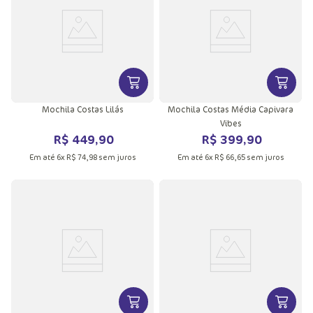
VER MAIS INFORMAÇÕES DO PRODU
VER MA
Mochila Costas Lilás
Mochila Costas Média Capivara
Vibes
R$
449
,
90
R$
399
,
90
Em até
6
x
R$
74
,
98
sem juros
Em até
6
x
R$
66
,
65
sem juros
VER MAIS INFORMAÇÕES DO PRODU
VER MA