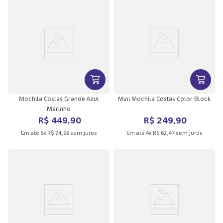
VER MAIS INFORMAÇÕES DO PRODU
VER MA
Mochila Costas Grande Azul
Mini Mochila Costas Color Block
Marinho
R$
449
,
90
R$
249
,
90
Em até
6
x
R$
74
,
98
sem juros
Em até
4
x
R$
62
,
47
sem juros