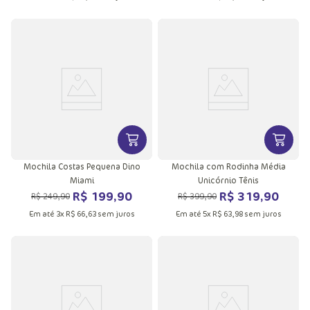
VER MAIS INFORMAÇÕES DO PRODU
VER MA
Mochila Costas Pequena Dino
Mochila com Rodinha Média
Miami
Unicórnio Tênis
R$
199
,
90
R$
319
,
90
R$
249
,
90
R$
399
,
90
Em até
3
x
R$
66
,
63
sem juros
Em até
5
x
R$
63
,
98
sem juros