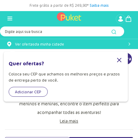
Frete grátis a partir de R$ 249,90*
Saiba mais
Digite aqui sua busca
Ver ofertas
da minha cidade
Mochila de Rodinha
Mochila de Costas
Estojo
Lancheira
Quer ofertas?
Coloca seu CEP que achamos os melhores preços e prazos
Mochila Infantil
de entrega perto de você.
A mochila infantil da Puket é o sucesso das crianças. Com
Adicionar CEP
diversos modelos e personagens mais amados pelos
meninos e meninas, encontre o item perfeito para
acompanhar todas as aventuras!
Leia mais