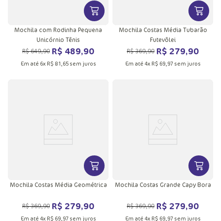
VER MAIS INFORMAÇÕES DO PRODU
VER MA
Mochila com Rodinha Pequena
Mochila Costas Média Tubarão
Unicórnio Tênis
Futevôlei
R$
489
,
90
R$
279
,
90
R$
649
,
90
R$
369
,
90
Em até
6
x
R$
81
,
65
sem juros
Em até
4
x
R$
69
,
97
sem juros
VER MAIS INFORMAÇÕES DO PRODU
VER MA
Mochila Costas Média Geométrica
Mochila Costas Grande Capy Bora
R$
279
,
90
R$
279
,
90
R$
369
,
90
R$
369
,
90
Em até
4
x
R$
69
,
97
sem juros
Em até
4
x
R$
69
,
97
sem juros