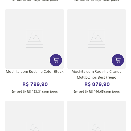
VER MAIS INFORMAÇÕES DO PRODU
VER MA
Mochila com Rodinha Color Block
Mochila com Rodinha Grande
Multibichos Best Friend
R$
799
,
90
R$
879
,
90
Em até
6
x
R$
133
,
31
sem juros
Em até
6
x
R$
146
,
65
sem juros