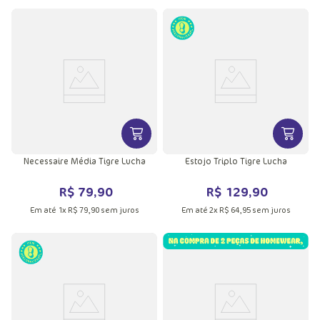
VER MAIS INFORMAÇÕES DO PRODU
VER MA
Necessaire Média Tigre Lucha
Estojo Triplo Tigre Lucha
R$
79
,
90
R$
129
,
90
Em até
1
x
R$
79
,
90
sem juros
Em até
2
x
R$
64
,
95
sem juros