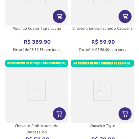
VER MAIS INFORMAÇÕES DO PRODU
VER MA
Mochila Costas Tigre Lucha
Chaveiro Emborrachado Capivara
R$
369
,
90
R$
59
,
90
Em até
6
x
R$
61
,
65
sem juros
Em até
1
x
R$
59
,
90
sem juros
VER MAIS INFORMAÇÕES DO PRODU
VER MA
Chaveiro Emborrachado
Chaveiro Tigre
Dinossauro
R$
59
,
90
R$
79
,
90