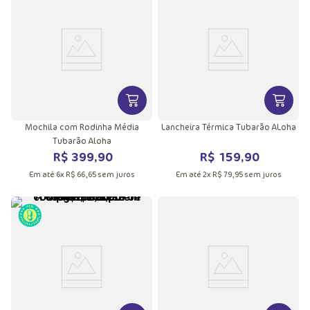
VER MAIS INFORMAÇÕES DO PRODU
VER MA
Mochila com Rodinha Média
Lancheira Térmica Tubarão ALoha
Tubarão Aloha
R$
399
,
90
R$
159
,
90
Em até
6
x
R$
66
,
65
sem juros
Em até
2
x
R$
79
,
95
sem juros