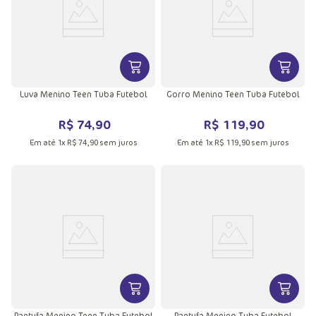
VER MAIS INFORMAÇÕES DO PRODU
VER MA
Luva Menino Teen Tuba Futebol
Gorro Menino Teen Tuba Futebol
R$
74
,
90
R$
119
,
90
Em até
1
x
R$
74
,
90
sem juros
Em até
1
x
R$
119
,
90
sem juros
VER MAIS INFORMAÇÕES DO PRODU
VER MA
Pantufa Menino Teen Tuba Futebol
Pantufa Menino Tuba Futebol