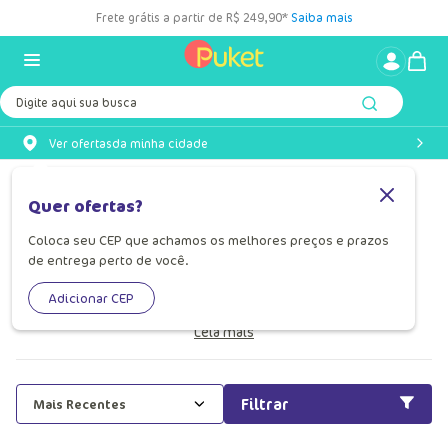
Frete grátis a partir de R$ 249,90*
Saiba mais
Digite aqui sua busca
Ver ofertas
da minha cidade
Roupa Infantil Para Meninos
Quer ofertas?
Descubra as roupas infantis para meninos mais divertida e
Coloca seu CEP que achamos os melhores preços e prazos
colorida na Puket! Temos desde pijamas e meias até
de entrega perto de você.
mochilas e sungas infantis para a diversão dos pequenos.
Adicionar CEP
Venha conferir!
Leia mais
Filtrar
Mais Recentes