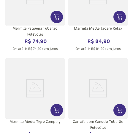
VER MAIS INFORMAÇÕES DO PRODU
VER MA
Marmita Pequena Tubarão
Marmita Média Jacaré Relax
Futevôlei
R$
74
,
90
R$
84
,
90
Em até
1
x
R$
74
,
90
sem juros
Em até
1
x
R$
84
,
90
sem juros
VER MAIS INFORMAÇÕES DO PRODU
VER MA
Marmita Média Tigre Camping
Garrafa com Canudo Tubarão
Futevôlei