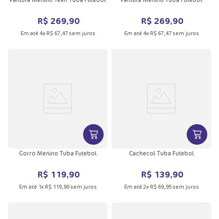
R$
269
,
90
R$
269
,
90
Em até
4
x
R$
67
,
47
sem juros
Em até
4
x
R$
67
,
47
sem juros
VER MAIS INFORMAÇÕES DO PRODU
VER MA
Gorro Menino Tuba Futebol
Cachecol Tuba Futebol
R$
119
,
90
R$
139
,
90
Em até
1
x
R$
119
,
90
sem juros
Em até
2
x
R$
69
,
95
sem juros