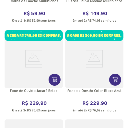
Toalha de Lanche Multibichos
Guarda-Chuva Menino Multibichos
R$
59
,
90
R$
149
,
90
Em até
1
x
R$
59
,
90
sem juros
Em até
2
x
R$
74
,
95
sem juros
VER MAIS INFORMAÇÕES DO PRODU
VER MA
Fone de Ouvido Jacaré Relax
Fone de Ouvido Color Block Azul
R$
229
,
90
R$
229
,
90
Em até
3
x
R$
76
,
63
sem juros
Em até
3
x
R$
76
,
63
sem juros