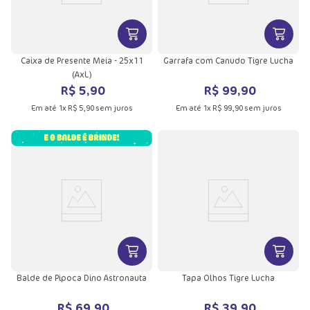
VER MAIS INFORMAÇÕES DO PRODU
VER MA
Caixa de Presente Meia - 25x11
Garrafa com Canudo Tigre Lucha
(AxL)
R$
5
,
90
R$
99
,
90
Em até
1
x
R$
5
,
90
sem juros
Em até
1
x
R$
99
,
90
sem juros
VER MAIS INFORMAÇÕES DO PRODU
VER MA
Balde de Pipoca Dino Astronauta
Tapa Olhos Tigre Lucha
R$
69
,
90
R$
39
,
90