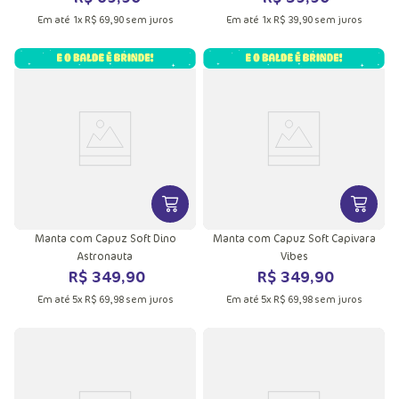
Em até
1
x
R$
69
,
90
sem juros
Em até
1
x
R$
39
,
90
sem juros
VER MAIS INFORMAÇÕES DO PRODU
VER MA
Manta com Capuz Soft Dino
Manta com Capuz Soft Capivara
Astronauta
Vibes
R$
349
,
90
R$
349
,
90
Em até
5
x
R$
69
,
98
sem juros
Em até
5
x
R$
69
,
98
sem juros