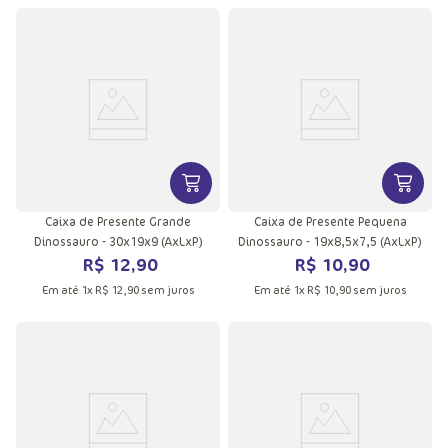
VER MAIS INFORMAÇÕES DO PRODU
VER MA
Caixa de Presente Grande
Caixa de Presente Pequena
Dinossauro - 30x19x9 (AxLxP)
Dinossauro - 19x8,5x7,5 (AxLxP)
R$
12
,
90
R$
10
,
90
Em até
1
x
R$
12
,
90
sem juros
Em até
1
x
R$
10
,
90
sem juros