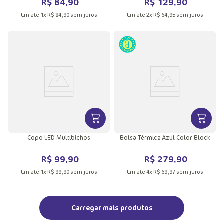
R$
84
,
90
R$
129
,
90
Em até
1
x
R$
84
,
90
sem juros
Em até
2
x
R$
64
,
95
sem juros
VER MAIS INFORMAÇÕES DO PRODU
VER MA
Copo LED Multibichos
Bolsa Térmica Azul Color Block
R$
99
,
90
R$
279
,
90
Em até
1
x
R$
99
,
90
sem juros
Em até
4
x
R$
69
,
97
sem juros