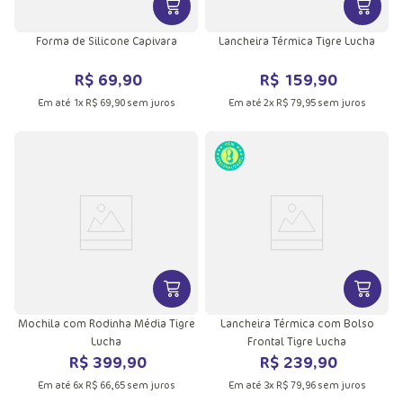
VER MAIS INFORMAÇÕES DO PRODU
VER MA
Forma de Silicone Capivara
Lancheira Térmica Tigre Lucha
R$
69
,
90
R$
159
,
90
Em até
1
x
R$
69
,
90
sem juros
Em até
2
x
R$
79
,
95
sem juros
VER MAIS INFORMAÇÕES DO PRODU
VER MA
Mochila com Rodinha Média Tigre
Lancheira Térmica com Bolso
Lucha
Frontal Tigre Lucha
R$
399
,
90
R$
239
,
90
Em até
6
x
R$
66
,
65
sem juros
Em até
3
x
R$
79
,
96
sem juros