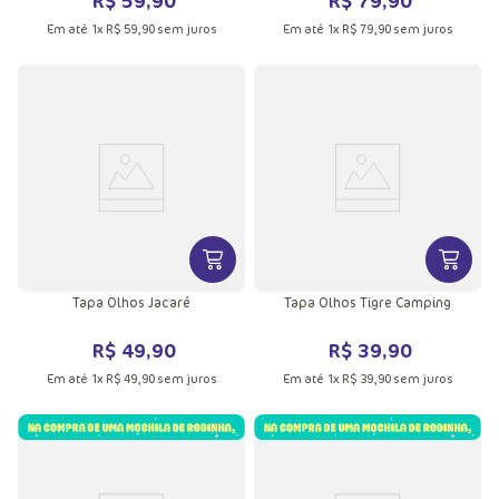
Em até
1
x
R$
59
,
90
sem juros
Em até
1
x
R$
79
,
90
sem juros
VER MAIS INFORMAÇÕES DO PRODU
VER MA
Tapa Olhos Jacaré
Tapa Olhos Tigre Camping
R$
49
,
90
R$
39
,
90
Em até
1
x
R$
49
,
90
sem juros
Em até
1
x
R$
39
,
90
sem juros