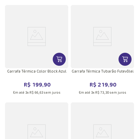
VER MAIS INFORMAÇÕES DO PRODU
VER MA
Garrafa Térmica Color Block Azul
Garrafa Térmica Tubarão Futevôlei
R$
199
,
90
R$
219
,
90
Em até
3
x
R$
66
,
63
sem juros
Em até
3
x
R$
73
,
30
sem juros