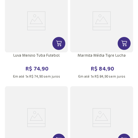
VER MAIS INFORMAÇÕES DO PRODU
VER MA
Luva Menino Tuba Futebol
Marmita Média Tigre Lucha
R$
74
,
90
R$
84
,
90
Em até
1
x
R$
74
,
90
sem juros
Em até
1
x
R$
84
,
90
sem juros