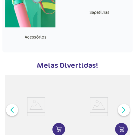
Sapatilhas
Acessórios
Meias Divertidas!
VER MAIS INFORMAÇÕES DO PRODU
VER MA