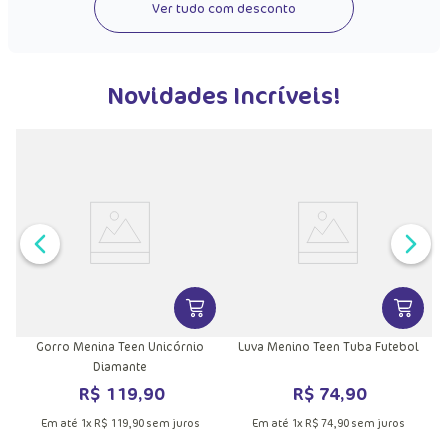
Ver tudo com desconto
Novidades Incríveis!
VER MAIS INFORMAÇÕES DO PRODU
VER MA
Gorro Menina Teen Unicórnio
Luva Menino Teen Tuba Futebol
Diamante
R$
119
,
90
R$
74
,
90
Em até
1
x
R$
119
,
90
sem juros
Em até
1
x
R$
74
,
90
sem juros