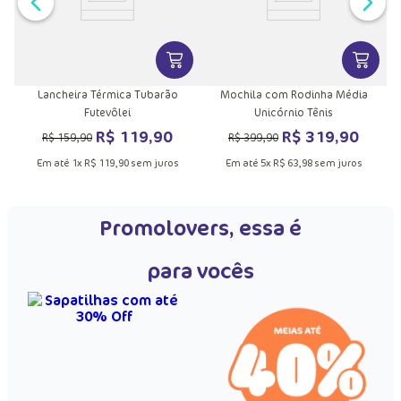
VER MAIS INFORMAÇÕES DO PRODU
VER MA
Lancheira Térmica Tubarão
Mochila com Rodinha Média
Futevôlei
Unicórnio Tênis
R$
119
,
90
R$
319
,
90
R$
159
,
90
R$
399
,
90
Em até
1
x
R$
119
,
90
sem juros
Em até
5
x
R$
63
,
98
sem juros
Promolovers, essa é
para vocês