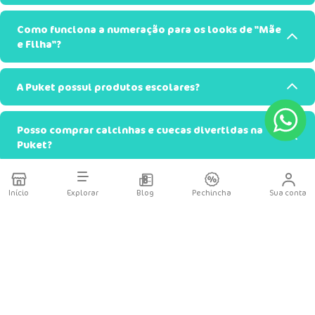
Como funciona a numeração para os looks de "Mãe
e Filha"?
A Puket possui produtos escolares?
Posso comprar calcinhas e cuecas divertidas na
Puket?
É seguro comprar no site da Puket?
Início
Explorar
Blog
Pechincha
Sua conta
Posso comprar online e retirar na loja física?
Como se escreve corretamente o nome da marca
Puket?