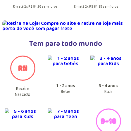
Em até
2
x
R$
84
,
95
sem juros
Em até
2
x
R$
84
,
95
sem juros
Tem para todo mundo
1 - 2 anos
3 - 4 anos
Recém
Bebê
Kids
Nascido