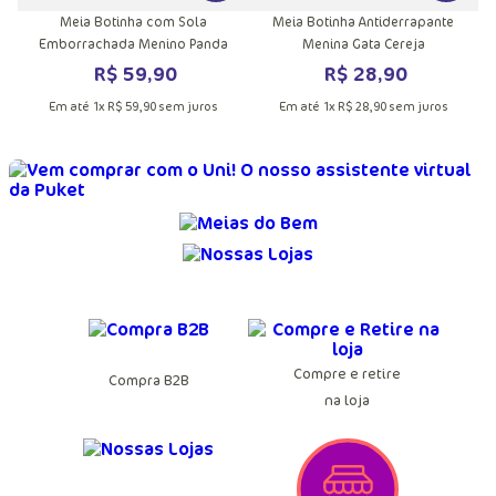
Meia Botinha com Sola
Meia Botinha Antiderrapante
Emborrachada Menino Panda
Menina Gata Cereja
R$
59
,
90
R$
28
,
90
Em até
1
x
R$
59
,
90
sem juros
Em até
1
x
R$
28
,
90
sem juros
Compre e retire
Compra B2B
na loja