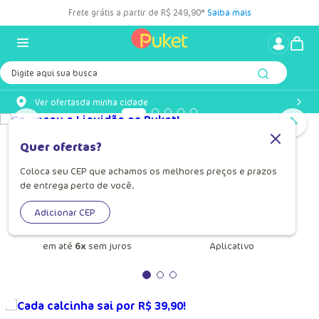
Frete grátis a partir de R$ 249,90*
Saiba mais
Digite aqui sua busca
Ver ofertas
da minha cidade
Quer ofertas?
Confira seu cashback
Faça seu login e confira
Coloca seu CEP que achamos os melhores preços e prazos
de entrega perto de você.
Adicionar CEP
Parcelamento
Baixe
o nosso
em até
6x
sem juros
Aplicativo