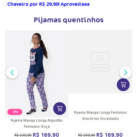
Pijamas quentinhos
VER MA
VER MAIS INFORMAÇÕES DO PRODU
-
29%
Pijama Manga Longa Feminino
Unicórnio Encantado
Pijama Manga Longa Algodão
Feminino Onça
R$
169
,
90
R$
169
,
90
R$
239
,
90
R$
239
,
90