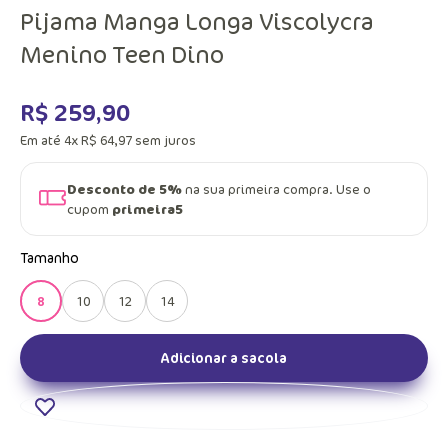
Pijama Manga Longa Viscolycra
Menino Teen Dino
R$
259
,
90
Em até
4
x
R$
64
,
97
sem juros
Desconto de 5%
na sua primeira compra. Use o
cupom
primeira5
Tamanho
8
10
12
14
Adicionar a sacola