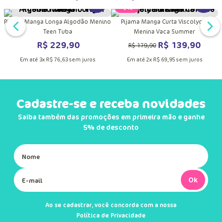
DUTO
MAIS INFORMAÇÕES DO PRODUTO
VER MAIS INFORMAÇÕES DO PRODU
VER MA
a
Pijama Manga Longa Soft Menino
Macacão Manga Longa Soft Menino
Tuba Futebol
Teen Tuba Futebol
R$
269
,
90
R$
349
,
90
Em até
4
x
R$
67
,
47
sem juros
Em até
5
x
R$
69
,
98
sem juros
Quem comprou, comprou também