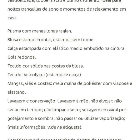
O pijama da Puket proporciona conforto durante a
vestibilidade, toque macio e ótimo caimento. Ideal para
noites tranquilas de sono e momentos de relaxamento em
casa.
Pijama com manga longa raglan.
Blusa estampa frontal, estampa sem toque
Calça estampada com elástico macio embutido na cintura.
Gola redonda.
Tecido cor sólida nas costas da blusa.
Tecido: Viscolycra (estampa e calça)
Mangas, viés e costas: meia malha de poliéster com viscose e
elastano.
Lavagem e conservação: Lavagem à mão, não alvejar; não
secar em tambor; não limpar a seco; secagem em varal por
gotejamento a sombra; não passar ou utilizar vaporização;
(mais informações, vide na etiqueta).