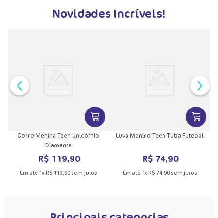
Novidades Incríveis!
VER MAIS INFORMAÇÕES DO PRODU
VER MA
Gorro Menina Teen Unicórnio
Luva Menino Teen Tuba Futebol
Diamante
R$
119
,
90
R$
74
,
90
Em até
1
x
R$
119
,
90
sem juros
Em até
1
x
R$
74
,
90
sem juros
Principais categorias