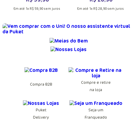
Em até
1
x
R$
59
,
90
sem juros
Em até
1
x
R$
28
,
90
sem juros
Compre e retire
Compra B2B
na loja
Puket
Seja um
Delivery
Franqueado