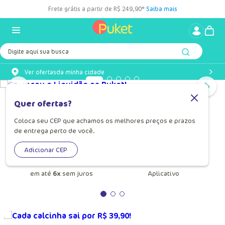
Frete grátis a partir de R$ 249,90*
Saiba mais
Digite aqui sua busca
Ver ofertas
da minha cidade
Quer ofertas?
Confira seu cashback
Faça seu login e confira
Coloca seu CEP que achamos os melhores preços e prazos
de entrega perto de você.
Adicionar CEP
Parcelamento
Baixe
o nosso
em até
6x
sem juros
Aplicativo