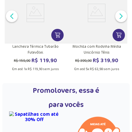
VER MAIS INFORMAÇÕES DO PRODU
VER MA
Lancheira Térmica Tubarão
Mochila com Rodinha Média
Futevôlei
Unicórnio Tênis
R$
119
,
90
R$
319
,
90
R$
159
,
90
R$
399
,
90
Em até
1
x
R$
119
,
90
sem juros
Em até
5
x
R$
63
,
98
sem juros
Promolovers, essa é
para vocês