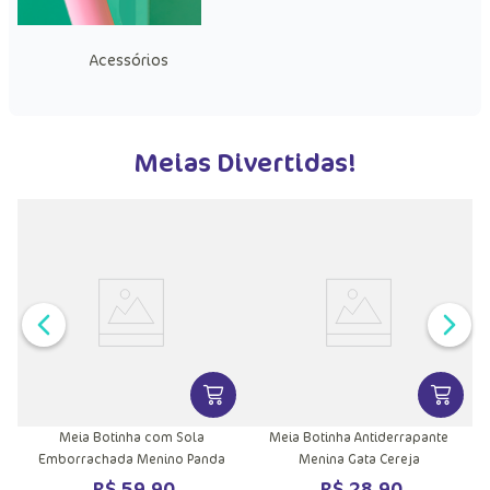
Acessórios
Meias Divertidas!
VER MAIS INFORMAÇÕES DO PRODU
VER MA
Meia Botinha com Sola
Meia Botinha Antiderrapante
Emborrachada Menino Panda
Menina Gata Cereja
R$
59
,
90
R$
28
,
90