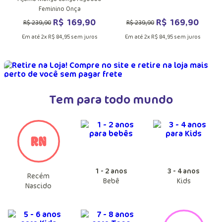
Feminino Onça
R$
169
,
90
R$
169
,
90
R$
239
,
90
R$
239
,
90
Em até
2
x
R$
84
,
95
sem juros
Em até
2
x
R$
84
,
95
sem juros
Tem para todo mundo
1 - 2 anos
3 - 4 anos
Recém
Bebê
Kids
Nascido