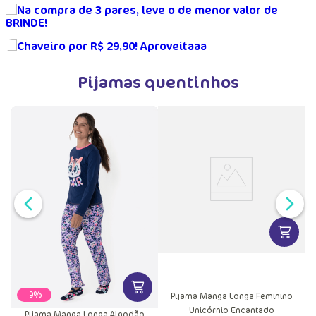
Pijamas quentinhos
VER MA
VER MAIS INFORMAÇÕES DO PRODU
-
29%
Pijama Manga Longa Feminino
Unicórnio Encantado
Pijama Manga Longa Algodão