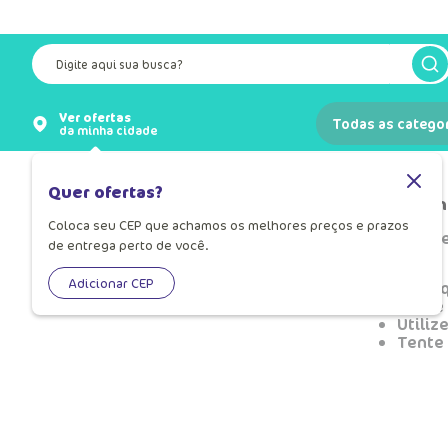
Digite aqui sua busca?
Ver ofertas
Todas as catego
da minha cidade
Quer ofertas?
Não encon
Coloca seu CEP que achamos os melhores preços e prazos
O que eu de
de entrega perto de você.
OOPS!
Adicionar CEP
Verifi
Tente 
Utiliz
Tente 