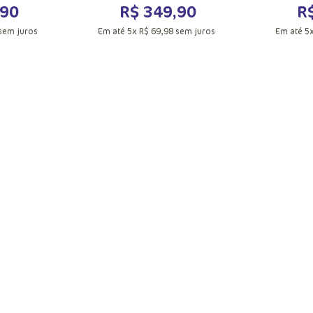
90
R$
349
,
90
R
sem juros
Em até
5
x
R$
69
,
98
sem juros
Em até
5
M
G
UN
acola
Adicionar a sacola
Adic