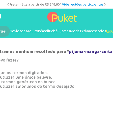
Frete grátis a partir de R$ 249,90*
Vide regiões participantes
Novidades
Adulto
Infantil
Bebê
Pijamas
Moda Praia
Acessórios
rias
Liq
tramos nenhum resultado para "
pijama-manga-curta
vo fazer?
que os termos digitados.
utilizar uma única palavra.
e termos genéricos na busca.
utilizar sinônimos do termo desejado.