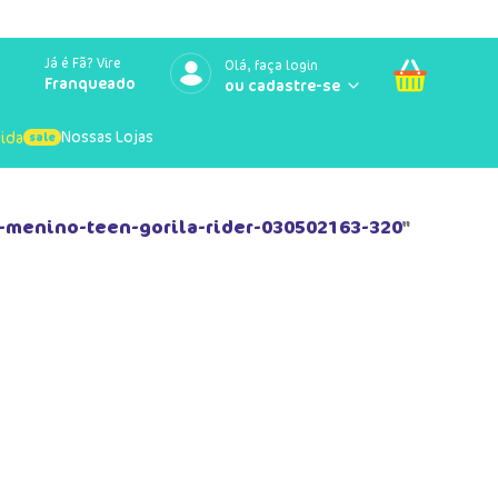
Já é Fã? Vire
Olá, faça login
Franqueado
Nossas Lojas
uida
-menino-teen-gorila-rider-030502163-320
"