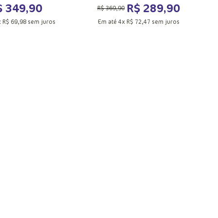
$
349
,
90
R$
289
,
90
R$
369
,
90
x
R$
69
,
98
sem juros
Em até
4
x
R$
72
,
47
sem juros
UN
PP
P
G
GG
ionar a sacola
Adicionar a sacola