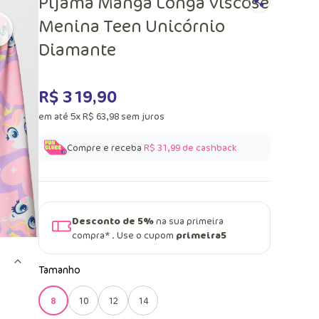
Pijama Manga Longa Viscose
Menina Teen Unicórnio
Diamante
R$
319
,
90
em até
5
x
R$
63
,
98
sem juros
Compre e receba
R$ 31,99
de cashback
Desconto de 5%
na sua primeira
compra* . Use o cupom
primeira5
Tamanho
8
10
12
14