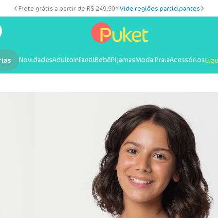
Frete grátis a partir de R$ 249,90*
Vide regiões participantes
Novidades
Adulto
Infantil
Bebê
Pijamas
Moda Praia
Acessórios
rias
Liq