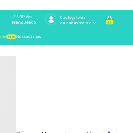
Já é Fã? Vire
Olá, faça login
Franqueado
Nossas Lojas
uida