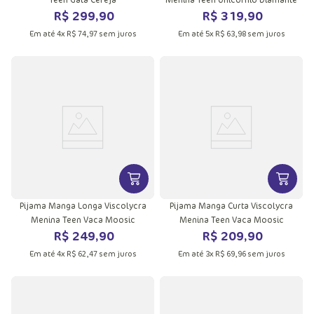
R$
299
,
90
R$
319
,
90
Em até
4
x
R$
74
,
97
sem juros
Em até
5
x
R$
63
,
98
sem juros
VER MAIS INFORMAÇÕES DO PRODU
VER MA
Pijama Manga Longa Viscolycra
Pijama Manga Curta Viscolycra
Menina Teen Vaca Moosic
Menina Teen Vaca Moosic
R$
249
,
90
R$
209
,
90
Em até
4
x
R$
62
,
47
sem juros
Em até
3
x
R$
69
,
96
sem juros