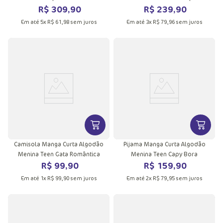
R$
309
,
90
R$
239
,
90
Em até
5
x
R$
61
,
98
sem juros
Em até
3
x
R$
79
,
96
sem juros
VER MAIS INFORMAÇÕES DO PRODU
VER MA
Camisola Manga Curta Algodão
Pijama Manga Curta Algodão
Menina Teen Gata Romântica
Menina Teen Capy Bora
R$
99
,
90
R$
159
,
90
Em até
1
x
R$
99
,
90
sem juros
Em até
2
x
R$
79
,
95
sem juros