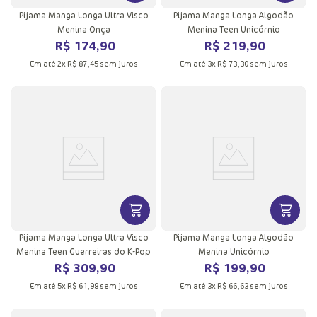
Pijama Manga Longa Ultra Visco
Pijama Manga Longa Algodão
Menina Onça
Menina Teen Unicórnio
R$
174
,
90
R$
219
,
90
Em até
2
x
R$
87
,
45
sem juros
Em até
3
x
R$
73
,
30
sem juros
VER MAIS INFORMAÇÕES DO PRODU
VER MA
Pijama Manga Longa Ultra Visco
Pijama Manga Longa Algodão
Menina Teen Guerreiras do K-Pop
Menina Unicórnio
R$
309
,
90
R$
199
,
90
Em até
5
x
R$
61
,
98
sem juros
Em até
3
x
R$
66
,
63
sem juros