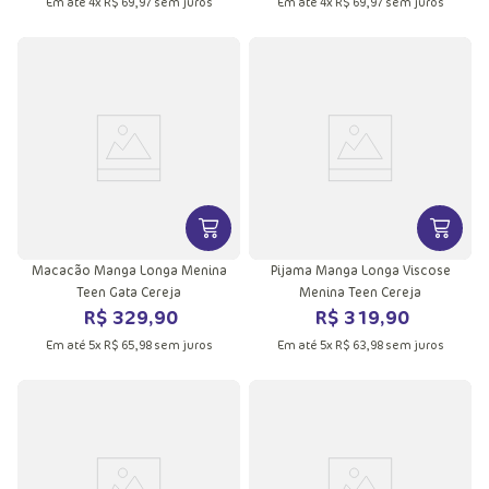
Em até
4
x
R$
69
,
97
sem juros
Em até
4
x
R$
69
,
97
sem juros
VER MAIS INFORMAÇÕES DO PRODU
VER MA
Macacão Manga Longa Menina
Pijama Manga Longa Viscose
Teen Gata Cereja
Menina Teen Cereja
R$
329
,
90
R$
319
,
90
Em até
5
x
R$
65
,
98
sem juros
Em até
5
x
R$
63
,
98
sem juros