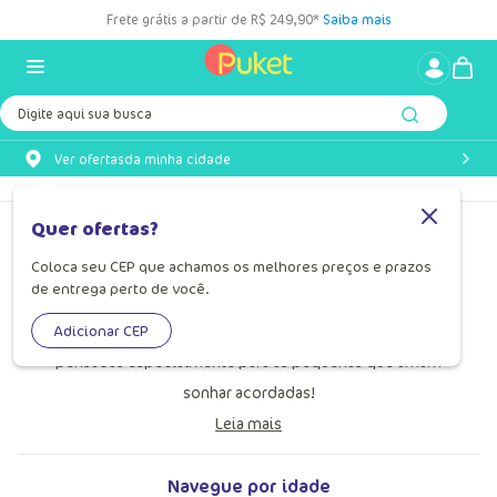
Frete grátis a partir de R$ 249,90*
Saiba mais
Digite aqui sua busca
Ver ofertas
da minha cidade
Pijama Infantil Feminino
Quer ofertas?
Coloca seu CEP que achamos os melhores preços e prazos
Conforto e estilo se unem nos pijamas infantis femininos
de entrega perto de você.
de nossa coleção. Para noites tranquilas ou tardes de
brincadeira, oferecemos opções charmosas e divertidas,
Adicionar CEP
pensadas especialmente para as pequenas que amam
sonhar acordadas!
Leia mais
Navegue por idade