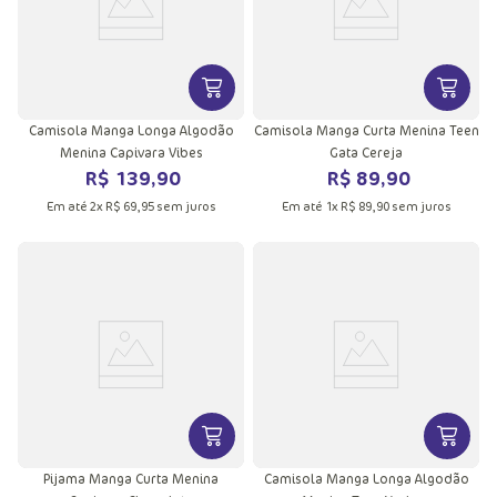
VER MAIS INFORMAÇÕES DO PRODU
VER MA
Camisola Manga Longa Algodão
Camisola Manga Curta Menina Teen
Menina Capivara Vibes
Gata Cereja
R$
139
,
90
R$
89
,
90
Em até
2
x
R$
69
,
95
sem juros
Em até
1
x
R$
89
,
90
sem juros
VER MAIS INFORMAÇÕES DO PRODU
VER MA
Pijama Manga Curta Menina
Camisola Manga Longa Algodão