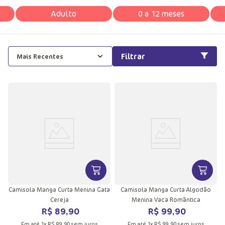
Adulto
0 a 12 meses
Filtrar
Mais Recentes
VER MAIS INFORMAÇÕES DO PRODU
VER MA
Camisola Manga Curta Menina Gata
Camisola Manga Curta Algodão
Cereja
Menina Vaca Romântica
R$
89
,
90
R$
99
,
90
Em até
1
x
R$
89
,
90
sem juros
Em até
1
x
R$
99
,
90
sem juros