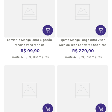
VER MAIS INFORMAÇÕES DO PRODU
VER MA
Camisola Manga Curta Algodão
Pijama Manga Longa Ultra Visco
Menina Vaca Moosic
Menina Teen Capivara Chocolate
R$
99
,
90
R$
279
,
90
Em até
1
x
R$
99
,
90
sem juros
Em até
4
x
R$
69
,
97
sem juros
VER MAIS INFORMAÇÕES DO PRODU
VER MA