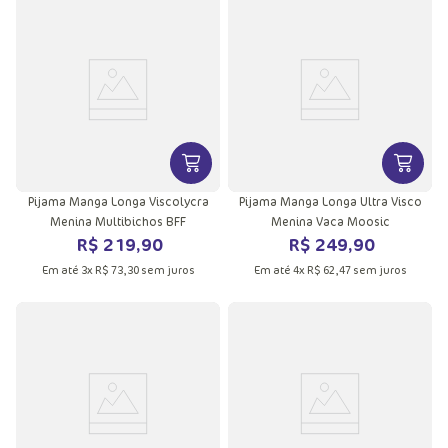
VER MAIS INFORMAÇÕES DO PRODU
VER MA
Pijama Manga Longa Viscolycra
Pijama Manga Longa Ultra Visco
Menina Multibichos BFF
Menina Vaca Moosic
R$
219
,
90
R$
249
,
90
Em até
3
x
R$
73
,
30
sem juros
Em até
4
x
R$
62
,
47
sem juros