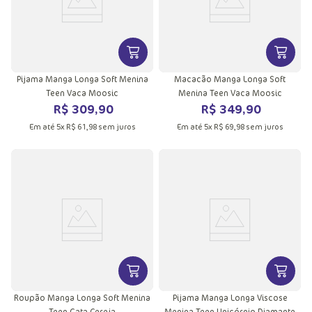
VER MAIS INFORMAÇÕES DO PRODU
VER MA
Pijama Manga Longa Soft Menina
Macacão Manga Longa Soft
Teen Vaca Moosic
Menina Teen Vaca Moosic
R$
309
,
90
R$
349
,
90
Em até
5
x
R$
61
,
98
sem juros
Em até
5
x
R$
69
,
98
sem juros
VER MAIS INFORMAÇÕES DO PRODU
VER MA
Roupão Manga Longa Soft Menina
Pijama Manga Longa Viscose
Teen Gata Cereja
Menina Teen Unicórnio Diamante