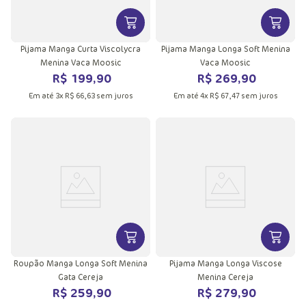
VER MAIS INFORMAÇÕES DO PRODU
VER MA
Pijama Manga Curta Viscolycra
Pijama Manga Longa Soft Menina
Menina Vaca Moosic
Vaca Moosic
R$
199
,
90
R$
269
,
90
Em até
3
x
R$
66
,
63
sem juros
Em até
4
x
R$
67
,
47
sem juros
VER MAIS INFORMAÇÕES DO PRODU
VER MA
Roupão Manga Longa Soft Menina
Pijama Manga Longa Viscose
Gata Cereja
Menina Cereja
R$
259
,
90
R$
279
,
90