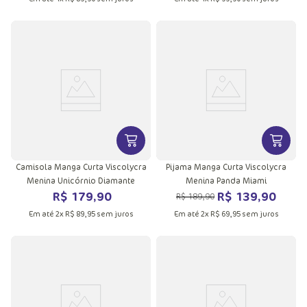
VER MAIS INFORMAÇÕES DO PRODU
VER MA
Camisola Manga Curta Viscolycra
Pijama Manga Curta Viscolycra
Menina Unicórnio Diamante
Menina Panda Miami
R$
179
,
90
R$
139
,
90
R$
189
,
90
Em até
2
x
R$
89
,
95
sem juros
Em até
2
x
R$
69
,
95
sem juros