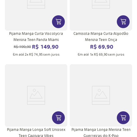
VER MAIS INFORMAÇÕES DO PRODU
VER MA
Pijama Manga Curta Viscolycra
Camisola Manga Curta Algodão
Menina Teen Panda Miami
Menina Teen Onça
R$
149
,
90
R$
69
,
90
R$
199
,
90
Em até
2
x
R$
74
,
95
sem juros
Em até
1
x
R$
69
,
90
sem juros
VER MAIS INFORMAÇÕES DO PRODU
VER MA
Pijama Manga Longa Soft Unissex
Pijama Manga Longa Menina Teen
Teen Capivara Vibes
Guerreiras do K-Pop