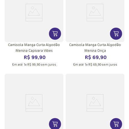
VER MAIS INFORMAÇÕES DO PRODU
VER MA
Camisola Manga Curta Algodão
Camisola Manga Curta Algodão
Menina Capivara Vibes
Menina Onça
R$
99
,
90
R$
69
,
90
Em até
1
x
R$
99
,
90
sem juros
Em até
1
x
R$
69
,
90
sem juros
VER MAIS INFORMAÇÕES DO PRODU
VER MA