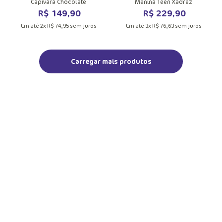
Capivara Chocolate
Menina Teen Xadrez
R$
149
,
90
R$
229
,
90
Em até
2
x
R$
74
,
95
sem juros
Em até
3
x
R$
76
,
63
sem juros