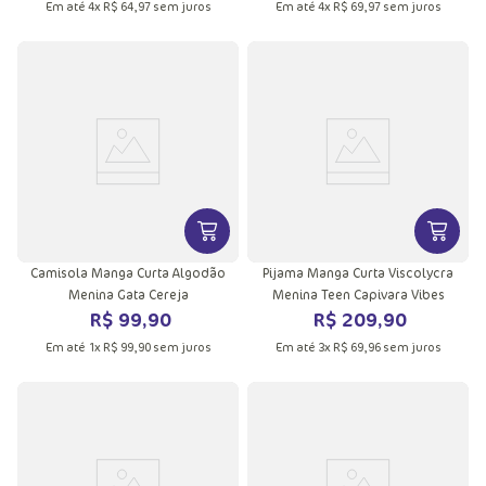
Em até
4
x
R$
64
,
97
sem juros
Em até
4
x
R$
69
,
97
sem juros
VER MAIS INFORMAÇÕES DO PRODU
VER MA
Camisola Manga Curta Algodão
Pijama Manga Curta Viscolycra
Menina Gata Cereja
Menina Teen Capivara Vibes
R$
99
,
90
R$
209
,
90
Em até
1
x
R$
99
,
90
sem juros
Em até
3
x
R$
69
,
96
sem juros