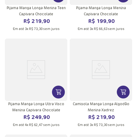
Pijama Manga Longa Menina Teen
Pijama Manga Longa Menina
Capivara Chocolate
Capivara Chocolate
R$
219
,
90
R$
199
,
90
Em até
3
x
R$
73
,
30
sem juros
Em até
3
x
R$
66
,
63
sem juros
VER MAIS INFORMAÇÕES DO PRODU
VER MA
Pijama Manga Longa Ultra Visco
Camisola Manga Longa Algodão
Menina Capivara Chocolate
Menina Xadrez
R$
249
,
90
R$
219
,
90
Em até
4
x
R$
62
,
47
sem juros
Em até
3
x
R$
73
,
30
sem juros