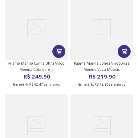
VER MAIS INFORMAÇÕES DO PRODU
VER MA
Pijama Manga Longa Ultra Visco
Pijama Manga Longa Viscolycra
Menina Gata Cereja
Menina Vaca Moosic
R$
249
,
90
R$
219
,
90
Em até
4
x
R$
62
,
47
sem juros
Em até
3
x
R$
73
,
30
sem juros