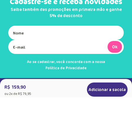
Cadastre-se e receba novidades
Saiba também das promoções em primeira mão e ganhe
5% de desconto
Ok
Ao se cadastrar, você concorda com a nossa
Política de Privacidade
R$ 159,90
Adicionar a sacola
ou
2
x de
R$ 79,95