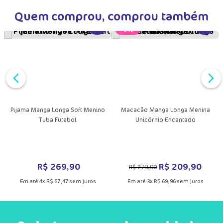
Quem comprou, comprou também
VER MAIS INFORMAÇÕES DO PRODU
VER MA
-
25%
Pijama Manga Longa Soft Menino
Macacão Manga Longa Menina
Tuba Futebol
Unicórnio Encantado
DUTO
MAIS INFORMAÇÕES DO PRODUTO
R$
269
,
90
R$
209
,
90
R$
279
,
90
Em até
4
x
R$
67
,
47
sem juros
Em até
3
x
R$
69
,
96
sem juros