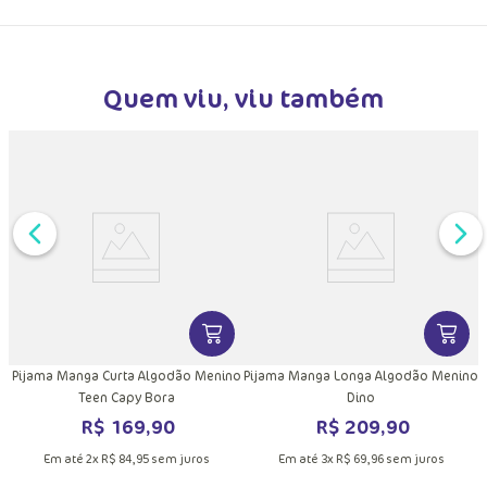
Quem viu, viu também
DUTO
MAIS INFORMAÇÕES DO PRODUTO
VER MAIS INFORMAÇÕES DO PRODU
VER MA
Pijama Manga Curta Algodão Menino
Pijama Manga Longa Algodão Menino
Teen Capy Bora
Dino
R$
169
,
90
R$
209
,
90
Em até
2
x
R$
84
,
95
sem juros
Em até
3
x
R$
69
,
96
sem juros