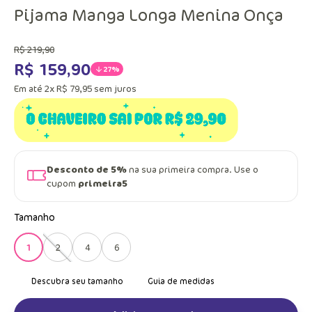
Pijama Manga Longa Menina Onça
R$
219
,
90
R$
159
,
90
27%
Em até
2
x
R$
79
,
95
sem juros
Desconto de 5%
na sua primeira compra. Use o
cupom
primeira5
Tamanho
1
2
4
6