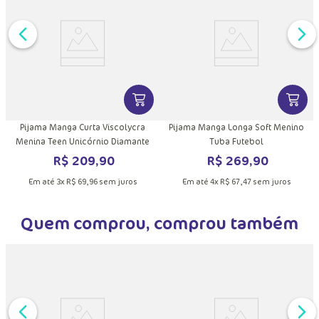
DUTO
MAIS INFORMAÇÕES DO PRODUTO
VER MAIS INFORMAÇÕES DO PRODU
VER MA
Pijama Manga Curta Viscolycra
Pijama Manga Longa Soft Menino
Menina Teen Unicórnio Diamante
Tuba Futebol
R$
209
,
90
R$
269
,
90
Em até
3
x
R$
69
,
96
sem juros
Em até
4
x
R$
67
,
47
sem juros
Quem comprou, comprou também