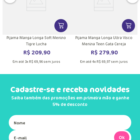
DUTO
MAIS INFORMAÇÕES DO PRODUTO
VER MAIS INFORMAÇÕES DO PRODU
VER MA
Pijama Manga Longa Soft Menino
Pijama Manga Longa Ultra Visco
Tigre Lucha
Menina Teen Gata Cereja
R$
209
,
90
R$
279
,
90
Em até
3
x
R$
69
,
96
sem juros
Em até
4
x
R$
69
,
97
sem juros
Cadastre-se e receba novidades
Saiba também das promoções em primeira mão e ganhe
5% de desconto
Ok