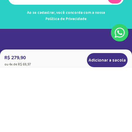
Ao se cadastrar, você concorda com a nossa
Política de Privacidade
R$ 279,90
Adicionar a sacola
ou
4
x de
R$ 69,97
+
Sobre a Puket
Quem somos
+
Precisa de Ajuda
Nossas Lojas
Dúvidas Frequentes
+
Produtos