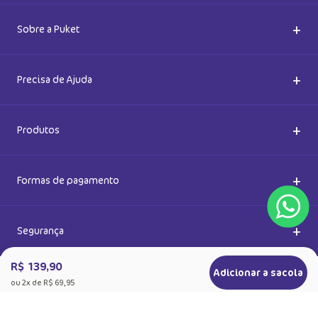
Cadastre-se e receba novidades
Saiba também das promoções em primeira mão e ganhe
5% de desconto
Ok
Ao se cadastrar, você concorda com a nossa
Política de Privacidade
R$ 139,90
Adicionar a sacola
ou
2
x de
R$ 69,95