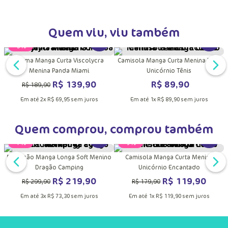
Trocas e Devoluções
Quem viu, viu também
DUTO
MAIS INFORMAÇÕES DO PRODUTO
VER MAIS INFORMAÇÕES DO PRODU
VER MA
a
Pijama Manga Curta Viscolycra
Camisola Manga Curta Menina Teen
Menina Panda Miami
Unicórnio Tênis
R$
139
,
90
R$
89
,
90
R$
189
,
90
Em até
2
x
R$
69
,
95
sem juros
Em até
1
x
R$
89
,
90
sem juros