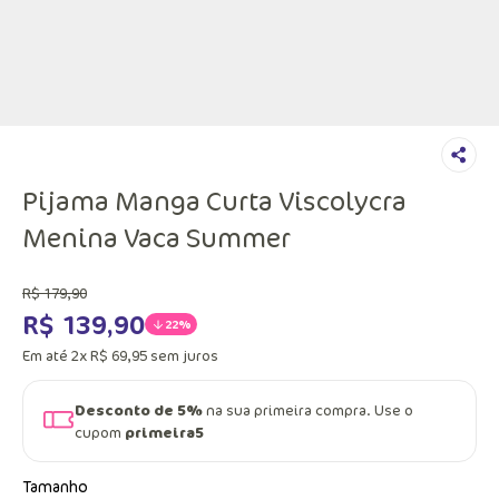
Pijama Manga Curta Viscolycra
Menina Vaca Summer
R$
179
,
90
R$
139
,
90
22%
Em até
2
x
R$
69
,
95
sem juros
Desconto de 5%
na sua primeira compra. Use o
cupom
primeira5
Tamanho