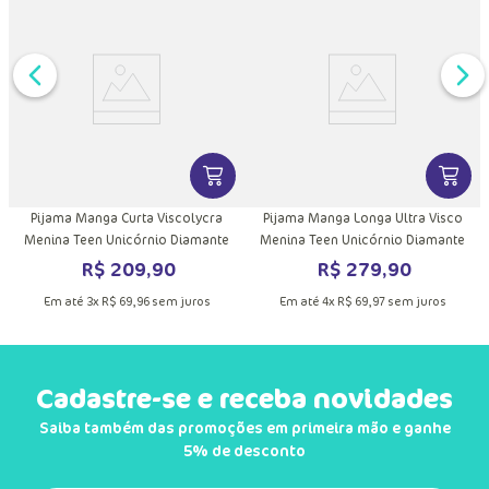
DUTO
MAIS INFORMAÇÕES DO PRODUTO
VER MAIS INFORMAÇÕES DO PRODU
VER MA
Pijama Manga Curta Viscolycra
Pijama Manga Longa Ultra Visco
Menina Teen Unicórnio Diamante
Menina Teen Unicórnio Diamante
R$
209
,
90
R$
279
,
90
Em até
3
x
R$
69
,
96
sem juros
Em até
4
x
R$
69
,
97
sem juros
Cadastre-se e receba novidades
Saiba também das promoções em primeira mão e ganhe
5% de desconto