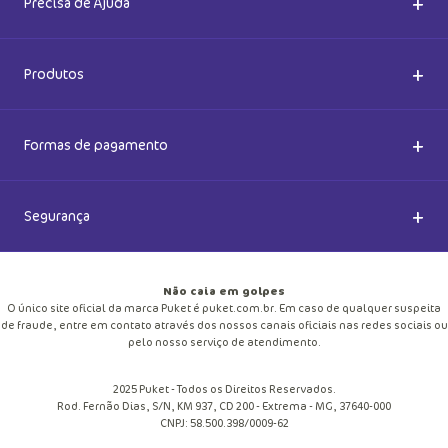
+
Precisa de Ajuda
Nossas Lojas
Dúvidas Frequentes
+
Produtos
Meias do Bem
Cashback Puket
Acessórios
+
Formas de pagamento
Happy Friday 2026
Como comprar
Lingeries
+
Segurança
Seja um Franqueado
Frete e entregas
Meias
Retire na loja
Não caia em golpes
Pagamento
O único site oficial da marca Puket é puket.com.br. Em caso de qualquer suspeita
Moda Praia
de fraude, entre em contato através dos nossos canais oficiais nas redes sociais ou
Cupom de desconto
pelo nosso serviço de atendimento.
Trocas e Devoluções
Pijamas
2025 Puket - Todos os Direitos Reservados.
Blog
Rod. Fernão Dias, S/N, KM 937, CD 200 - Extrema - MG, 37640-000
Política de Privacidade
CNPJ: 58.500.398/0009-62
Personalize