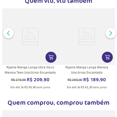
Quem viu, viu também
DUTO
MAIS INFORMAÇÕES DO PRODUTO
VER MAIS INFORMAÇÕES DO PRODU
VER MA
Pijama Manga Longa Ultra Visco
Pijama Manga Longa Menina
Menina Teen Unicórnio Encantado
Unicórnio Encantado
R$
209
,
90
R$
189
,
90
R$
279
,
90
R$
249
,
90
Em até
3
x
R$
69
,
96
sem juros
Em até
3
x
R$
63
,
30
sem juros
Quem comprou, comprou também