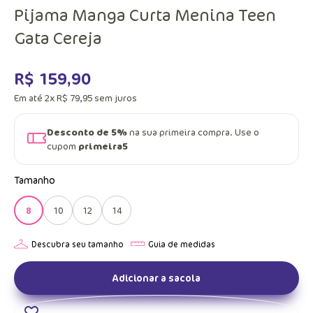
Pijama Manga Curta Menina Teen
Gata Cereja
R$
159
,
90
Em até
2
x
R$
79
,
95
sem juros
Desconto de 5%
na sua primeira compra. Use o
cupom
primeira5
Tamanho
8
10
12
14
Adicionar a sacola