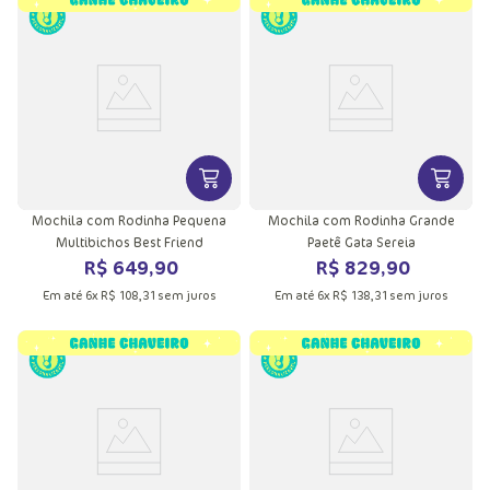
VER MAIS INFORMAÇÕES DO PRODU
VER MA
Mochila com Rodinha Pequena
Mochila com Rodinha Grande
Multibichos Best Friend
Paetê Gata Sereia
R$
649
,
90
R$
829
,
90
Em até
6
x
R$
108
,
31
sem juros
Em até
6
x
R$
138
,
31
sem juros