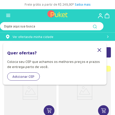
Frete grátis a partir de R$ 249,90*
Saiba mais
Digite aqui sua busca
Ver ofertas
da minha cidade
Filtrar
Relevância
Quer ofertas?
Coloca seu CEP que achamos os melhores preços e prazos
de entrega perto de você.
Adicionar CEP
VER MAIS INFORMAÇÕES DO PRODU
VER MA