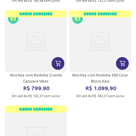
Em até
6
x
R$
199
,
98
sem juros
Em até
6
x
R$
133
,
31
sem juros
VER MAIS INFORMAÇÕES DO PRODU
VER MA
Mochila com Rodinha Grande
Mochila com Rodinha 360 Color
Capivara Vibes
Block Azul
R$
799
,
90
R$
1
.
099
,
90
Em até
6
x
R$
133
,
31
sem juros
Em até
6
x
R$
183
,
31
sem juros