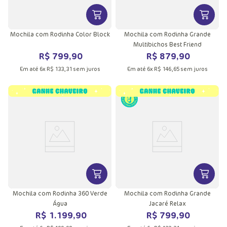
VER MAIS INFORMAÇÕES DO PRODU
VER MA
Mochila com Rodinha Color Block
Mochila com Rodinha Grande
Multibichos Best Friend
R$
799
,
90
R$
879
,
90
Em até
6
x
R$
133
,
31
sem juros
Em até
6
x
R$
146
,
65
sem juros
VER MAIS INFORMAÇÕES DO PRODU
VER MA
Mochila com Rodinha 360 Verde
Mochila com Rodinha Grande
Água
Jacaré Relax
R$
1
.
199
,
90
R$
799
,
90