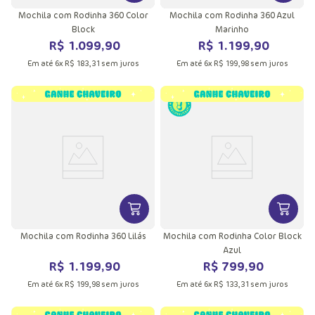
Mochila com Rodinha 360 Color
Mochila com Rodinha 360 Azul
Block
Marinho
R$
1
.
099
,
90
R$
1
.
199
,
90
Em até
6
x
R$
183
,
31
sem juros
Em até
6
x
R$
199
,
98
sem juros
VER MAIS INFORMAÇÕES DO PRODU
VER MA
Mochila com Rodinha 360 Lilás
Mochila com Rodinha Color Block
Azul
R$
1
.
199
,
90
R$
799
,
90
Em até
6
x
R$
199
,
98
sem juros
Em até
6
x
R$
133
,
31
sem juros