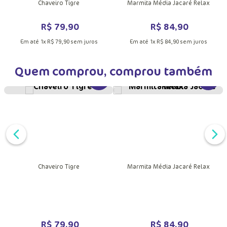
Chaveiro Tigre
Marmita Média Jacaré Relax
R$
79
,
90
R$
84
,
90
Em até
1
x
R$
79
,
90
sem juros
Em até
1
x
R$
84
,
90
sem juros
Quem comprou, comprou também
VER MAIS INFORMAÇÕES DO PRODU
VER MA
Chaveiro Tigre
Marmita Média Jacaré Relax
DUTO
MAIS INFORMAÇÕES DO PRODUTO
R$
79
,
90
R$
84
,
90