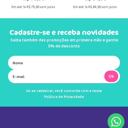
Em até
1
x
R$
79
,
90
sem juros
Em até
1
x
R$
84
,
90
sem juros
Cadastre-se e receba novidades
Saiba também das promoções em primeira mão e ganhe
5% de desconto
Ok
Ao se cadastrar, você concorda com a nossa
Política de Privacidade