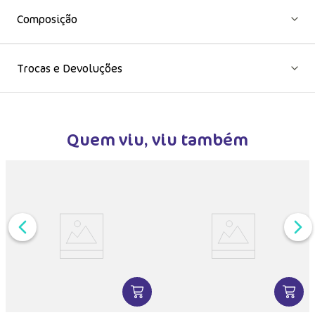
Composição
Trocas e Devoluções
Quem viu, viu também
DUTO
MAIS INFORMAÇÕES DO PRODUTO
VER MAIS INFORMAÇÕES DO PRODU
VER MA