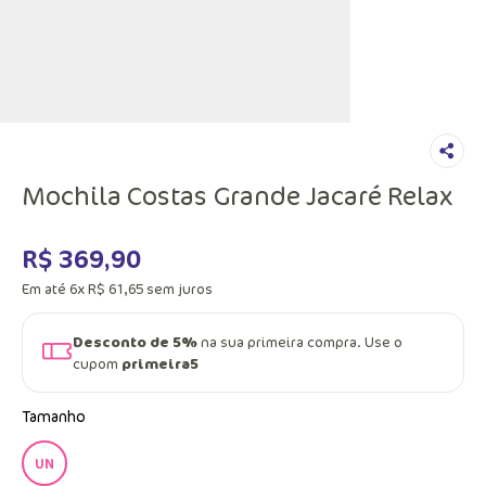
Mochila Costas Grande Jacaré Relax
R$
369
,
90
Em até
6
x
R$
61
,
65
sem juros
Desconto de 5%
na sua primeira compra. Use o
cupom
primeira5
Tamanho
UN