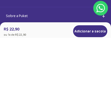
Ao se cadastrar, você concorda com a nossa
Política de Privacidade
R$ 22,90
Adicionar a sacola
ou
1
x de
R$ 22,90
+
Sobre a Puket
Quem somos
+
Precisa de Ajuda
Nossas Lojas
Dúvidas Frequentes
+
Produtos