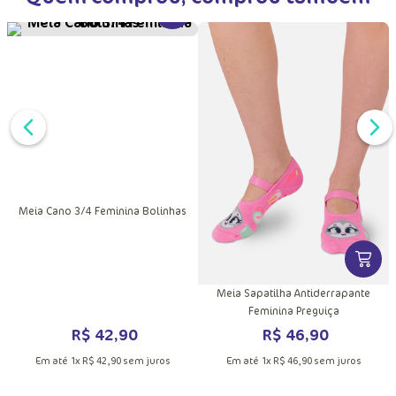
DUTO
MAIS INFORMAÇÕES DO PRODUTO
VER MAIS INFORMAÇÕES DO PRODU
VER MA
Meia Cano Longo Feminina Unicórnio
Meia Cano 3/4 Feminina Bolinhas
R$
26
,
90
R$
42
,
90
Em até
1
x
R$
26
,
90
sem juros
Em até
1
x
R$
42
,
90
sem juros
Quem comprou, comprou também