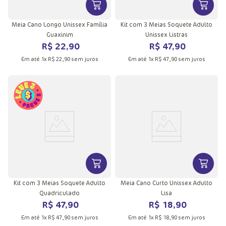
VER MAIS INFORMAÇÕES DO PRODU
VER MA
Meia Cano Longo Unissex Família
Kit com 3 Meias Soquete Adulto
Guaxinim
Unissex Listras
R$
22
,
90
R$
47
,
90
Em até
1
x
R$
22
,
90
sem juros
Em até
1
x
R$
47
,
90
sem juros
VER MAIS INFORMAÇÕES DO PRODU
VER MA
Kit com 3 Meias Soquete Adulto
Meia Cano Curto Unissex Adulto
Quadriculado
Lisa
R$
47
,
90
R$
18
,
90
Em até
1
x
R$
47
,
90
sem juros
Em até
1
x
R$
18
,
90
sem juros