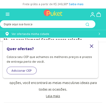
Frete grátis a partir de R$ 249,90*
Saiba mais
Digite aqui sua busca
Ver ofertas
da minha cidade
Meia Para Homem
Quer ofertas?
Conheça a variedade de meias masculinas da Puket! Nossas
Coloca seu CEP que achamos os melhores preços e prazos
de entrega perto de você.
coleções são feitas para oferecer o máximo de conforto e
estilo, atendendo às necessidades de quem valoriza
Adicionar CEP
qualidade e design. Com uma gama diversificada de
opções, você encontrará as meias masculinas ideais para
todas as ocasiões.
Leia mais