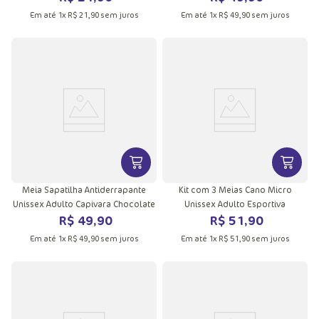
Em até
1
x
R$
21
,
90
sem juros
Em até
1
x
R$
49
,
90
sem juros
VER MAIS INFORMAÇÕES DO PRODU
VER MA
Meia Sapatilha Antiderrapante
Kit com 3 Meias Cano Micro
Unissex Adulto Capivara Chocolate
Unissex Adulto Esportiva
R$
49
,
90
R$
51
,
90
Em até
1
x
R$
49
,
90
sem juros
Em até
1
x
R$
51
,
90
sem juros