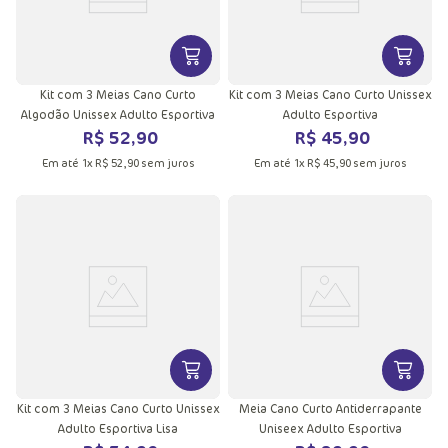
VER MAIS INFORMAÇÕES DO PRODU
VER MA
Kit com 3 Meias Cano Curto
Kit com 3 Meias Cano Curto Unissex
Algodão Unissex Adulto Esportiva
Adulto Esportiva
R$
52
,
90
R$
45
,
90
Em até
1
x
R$
52
,
90
sem juros
Em até
1
x
R$
45
,
90
sem juros
VER MAIS INFORMAÇÕES DO PRODU
VER MA
Kit com 3 Meias Cano Curto Unissex
Meia Cano Curto Antiderrapante
Adulto Esportiva Lisa
Uniseex Adulto Esportiva