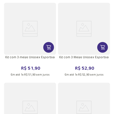
VER MAIS INFORMAÇÕES DO PRODU
VER MA
Kit com 3 meias Unissex Esportiva
Kit com 3 Meias Unissex Esportiva
R$
51
,
90
R$
52
,
90
Em até
1
x
R$
51
,
90
sem juros
Em até
1
x
R$
52
,
90
sem juros