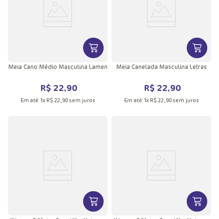
VER MAIS INFORMAÇÕES DO PRODU
VER MA
Meia Cano Médio Masculina Lamen
Meia Canelada Masculina Letras
R$
22
,
90
R$
22
,
90
Em até
1
x
R$
22
,
90
sem juros
Em até
1
x
R$
22
,
90
sem juros
VER MAIS INFORMAÇÕES DO PRODU
VER MA