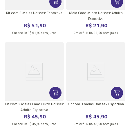
VER MAIS INFORMAÇÕES DO PRODU
VER MA
Kit com 3 Meias Unissex Esportiva
Meia Cano Micro Unissex Adulto
Esportiva
R$
51
,
90
R$
21
,
90
Em até
1
x
R$
51
,
90
sem juros
Em até
1
x
R$
21
,
90
sem juros
VER MAIS INFORMAÇÕES DO PRODU
VER MA
Kit com 3 Meias Cano Curto Unissex
Kit com 3 meias Unissex Esportiva
Adulto Esportiva
R$
45
,
90
R$
45
,
90
Em até
1
x
R$
45
,
90
sem juros
Em até
1
x
R$
45
,
90
sem juros