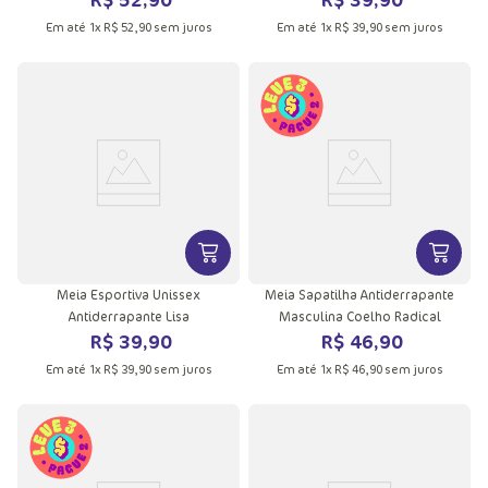
Em até
1
x
R$
52
,
90
sem juros
Em até
1
x
R$
39
,
90
sem juros
VER MAIS INFORMAÇÕES DO PRODU
VER MA
Meia Esportiva Unissex
Meia Sapatilha Antiderrapante
Antiderrapante Lisa
Masculina Coelho Radical
R$
39
,
90
R$
46
,
90
Em até
1
x
R$
39
,
90
sem juros
Em até
1
x
R$
46
,
90
sem juros