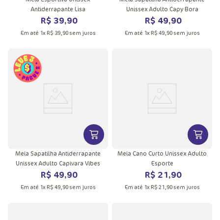
Antiderrapante Lisa
Unissex Adulto Capy Bora
R$
39
,
90
R$
49
,
90
Em até
1
x
R$
39
,
90
sem juros
Em até
1
x
R$
49
,
90
sem juros
VER MAIS INFORMAÇÕES DO PRODU
VER MA
Meia Sapatilha Antiderrapante
Meia Cano Curto Unissex Adulto
Unissex Adulto Capivara Vibes
Esporte
R$
49
,
90
R$
21
,
90
Em até
1
x
R$
49
,
90
sem juros
Em até
1
x
R$
21
,
90
sem juros