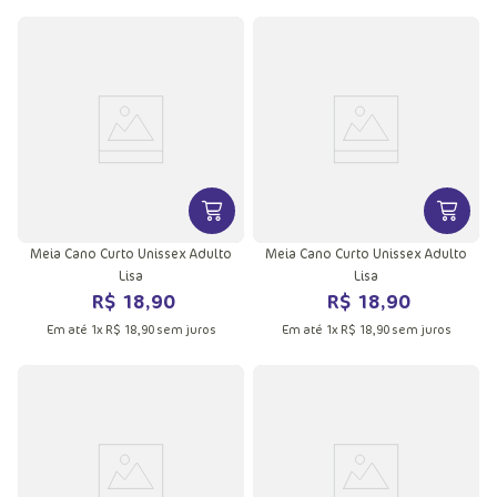
VER MAIS INFORMAÇÕES DO PRODU
VER MA
Meia Cano Curto Unissex Adulto
Meia Cano Curto Unissex Adulto
Lisa
Lisa
R$
18
,
90
R$
18
,
90
Em até
1
x
R$
18
,
90
sem juros
Em até
1
x
R$
18
,
90
sem juros