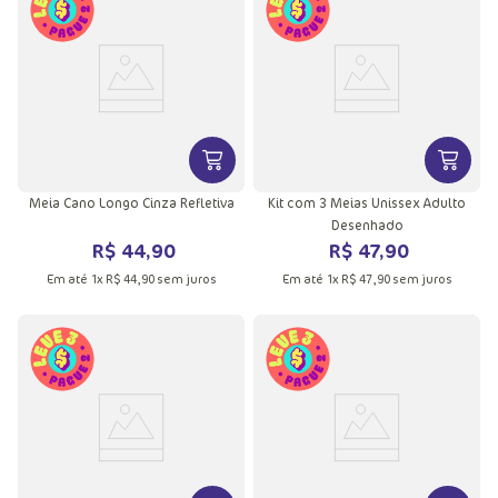
VER MAIS INFORMAÇÕES DO PRODU
VER MA
Meia Cano Longo Cinza Refletiva
Kit com 3 Meias Unissex Adulto
Desenhado
R$
44
,
90
R$
47
,
90
Em até
1
x
R$
44
,
90
sem juros
Em até
1
x
R$
47
,
90
sem juros