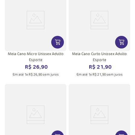
VER MAIS INFORMAÇÕES DO PRODU
VER MA
Meia Cano Micro Unissex Adulto
Meia Cano Curto Unissex Adulto
Esporte
Esporte
R$
26
,
90
R$
21
,
90
Em até
1
x
R$
26
,
90
sem juros
Em até
1
x
R$
21
,
90
sem juros