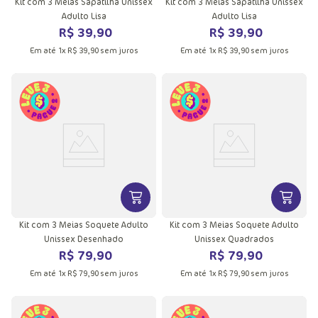
Kit com 3 Meias Sapatilha Unissex
Kit com 3 Meias Sapatilha Unissex
Adulto Lisa
Adulto Lisa
R$
39
,
90
R$
39
,
90
Em até
1
x
R$
39
,
90
sem juros
Em até
1
x
R$
39
,
90
sem juros
VER MAIS INFORMAÇÕES DO PRODU
VER MA
Kit com 3 Meias Soquete Adulto
Kit com 3 Meias Soquete Adulto
Unissex Desenhado
Unissex Quadrados
R$
79
,
90
R$
79
,
90
Em até
1
x
R$
79
,
90
sem juros
Em até
1
x
R$
79
,
90
sem juros