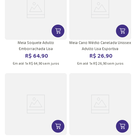
VER MAIS INFORMAÇÕES DO PRODU
VER MA
Meia Soquete Adulto
Meia Cano Médio Canelada Unissex
Emborrachada Lisa
Adulto Lisa Esportiva
R$
64
,
90
R$
26
,
90
Em até
1
x
R$
64
,
90
sem juros
Em até
1
x
R$
26
,
90
sem juros
VER MAIS INFORMAÇÕES DO PRODU
VER MA