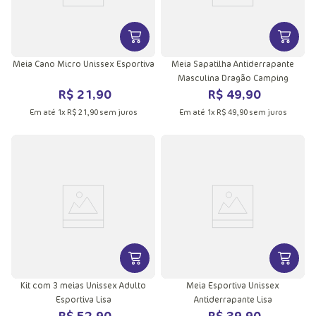
VER MAIS INFORMAÇÕES DO PRODU
VER MA
Meia Cano Micro Unissex Esportiva
Meia Sapatilha Antiderrapante
Masculina Dragão Camping
R$
21
,
90
R$
49
,
90
Em até
1
x
R$
21
,
90
sem juros
Em até
1
x
R$
49
,
90
sem juros
VER MAIS INFORMAÇÕES DO PRODU
VER MA
Kit com 3 meias Unissex Adulto
Meia Esportiva Unissex
Esportiva Lisa
Antiderrapante Lisa
R$
52
,
90
R$
39
,
90