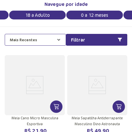
Navegue por idade
18 a Adulto
0 a 12 meses
Filtrar
Mais Recentes
VER MAIS INFORMAÇÕES DO PRODU
VER MA
Meia Cano Micro Masculina
Meia Sapatilha Antiderrapante
Esportiva
Masculino Dino Astronauta
R$
21
,
90
R$
49
,
90