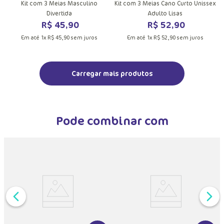
Kit com 3 Meias Masculino
Kit com 3 Meias Cano Curto Unissex
Divertida
Adulto Lisas
R$
45
,
90
R$
52
,
90
Em até
1
x
R$
45
,
90
sem juros
Em até
1
x
R$
52
,
90
sem juros
Pode combinar com