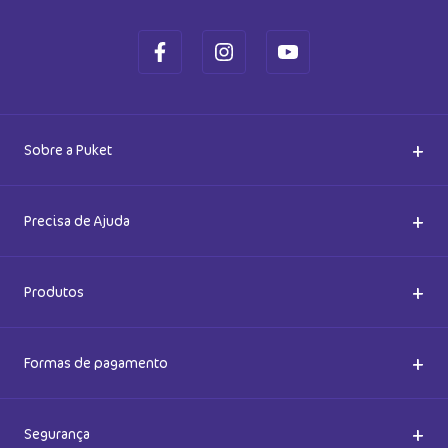
+
Sobre a Puket
Quem somos
+
Precisa de Ajuda
Nossas Lojas
Dúvidas Frequentes
+
Produtos
Meias do Bem
Cashback Puket
Acessórios
+
Formas de pagamento
Happy Friday 2026
Como comprar
Lingeries
+
Segurança
Seja um Franqueado