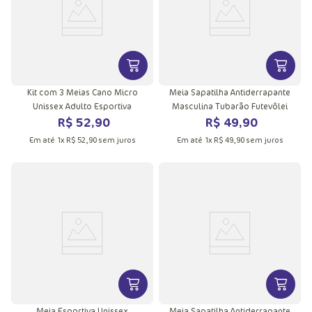
VER MAIS INFORMAÇÕES DO PRODU
VER MA
Kit com 3 Meias Cano Micro
Meia Sapatilha Antiderrapante
Unissex Adulto Esportiva
Masculina Tubarão Futevôlei
R$
52
,
90
R$
49
,
90
Em até
1
x
R$
52
,
90
sem juros
Em até
1
x
R$
49
,
90
sem juros
VER MAIS INFORMAÇÕES DO PRODU
VER MA
Meia Esportiva Unissex
Meia Sapatilha Antiderrapante