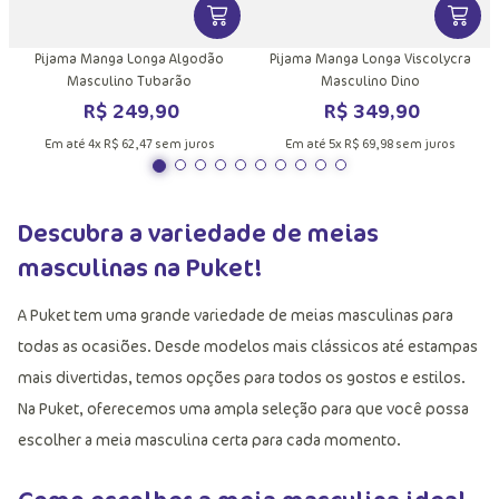
VER MAIS INFORMAÇÕES DO PRODU
VER MA
Pijama Manga Longa Algodão
Pijama Manga Longa Viscolycra
Masculino Tubarão
Masculino Dino
R$
249
,
90
R$
349
,
90
Em até
4
x
R$
62
,
47
sem juros
Em até
5
x
R$
69
,
98
sem juros
Descubra a variedade de meias
masculinas na Puket!
A Puket tem uma grande variedade de meias masculinas para
todas as ocasiões. Desde modelos mais clássicos até estampas
mais divertidas, temos opções para todos os gostos e estilos.
Na Puket, oferecemos uma ampla seleção para que você possa
escolher a meia masculina certa para cada momento.