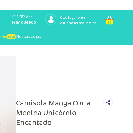
Já é Fã? Vire
Olá, faça login
Franqueado
Nossas Lojas
uida
Camisola Manga Curta
Menina Unicórnio
Encantado