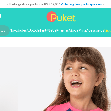
Frete grátis a partir de R$ 249,90*
Vide regiões participantes
Novidades
Adulto
Infantil
Bebê
Pijamas
Moda Praia
Acessórios
rias
Liq