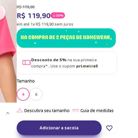
R$
179
,
90
R$
119
,
90
33%
em até
1
x
R$
119
,
90
sem juros
Desconto de 5%
na sua primeira
compra* . Use o cupom
primeira5
Tamanho
4
6
Adicionar a sacola