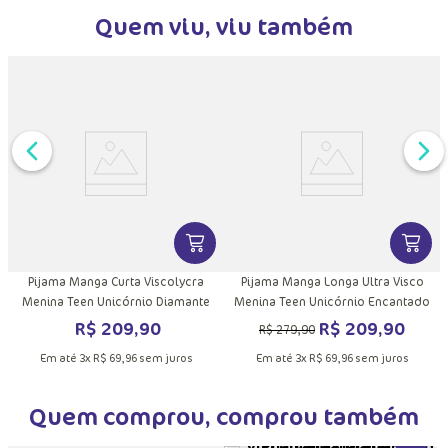
Quem viu, viu também
P
DUTO
MAIS INFORMAÇÕES DO PRODUTO
VER MAIS INFORMAÇÕES DO PRODU
VER MA
Pijama Manga Curta Viscolycra
Pijama Manga Longa Ultra Visco
Menina Teen Unicórnio Diamante
Menina Teen Unicórnio Encantado
R$
209
,
90
R$
209
,
90
R$
279
,
90
Em até
3
x
R$
69
,
96
sem juros
Em até
3
x
R$
69
,
96
sem juros
Quem comprou, comprou também
VER MA