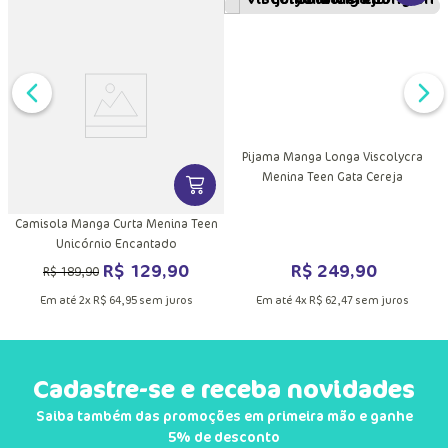
Pijama Manga Longa Viscolycra
Menina Teen Gata Cereja
DUTO
MAIS INFORMAÇÕES DO PRODUTO
VER MAIS INFORMAÇÕES DO PRODU
Camisola Manga Curta Menina Teen
Unicórnio Encantado
R$
249
,
90
R$
129
,
90
R$
189
,
90
Em até
4
x
R$
62
,
47
sem juros
Em até
2
x
R$
64
,
95
sem juros
Cadastre-se e receba novidades
Saiba também das promoções em primeira mão e ganhe
5% de desconto