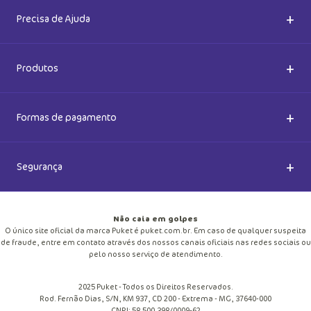
Quem somos
+
Precisa de Ajuda
Nossas Lojas
Dúvidas Frequentes
+
Produtos
Meias do Bem
Cashback Puket
Acessórios
+
Formas de pagamento
Happy Friday 2026
Como comprar
Lingeries
+
Segurança
Seja um Franqueado
Frete e entregas
Meias
Retire na loja
Não caia em golpes
Pagamento
O único site oficial da marca Puket é puket.com.br. Em caso de qualquer suspeita
Moda Praia
de fraude, entre em contato através dos nossos canais oficiais nas redes sociais ou
Cupom de desconto
pelo nosso serviço de atendimento.
Trocas e Devoluções
Pijamas
2025 Puket - Todos os Direitos Reservados.
Blog
Rod. Fernão Dias, S/N, KM 937, CD 200 - Extrema - MG, 37640-000
Política de Privacidade
CNPJ: 58.500.398/0009-62