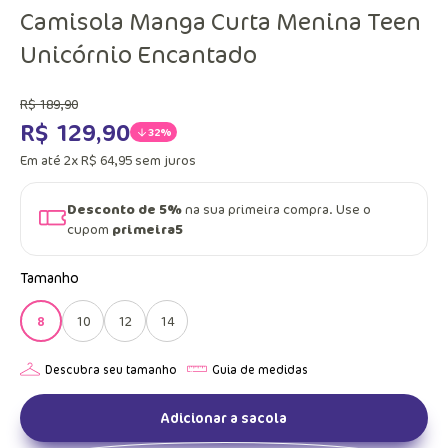
Camisola Manga Curta Menina Teen
Unicórnio Encantado
R$
189
,
90
R$
129
,
90
32%
Em até
2
x
R$
64
,
95
sem juros
Desconto de 5%
na sua primeira compra. Use o
cupom
primeira5
Tamanho
8
10
12
14
Adicionar a sacola