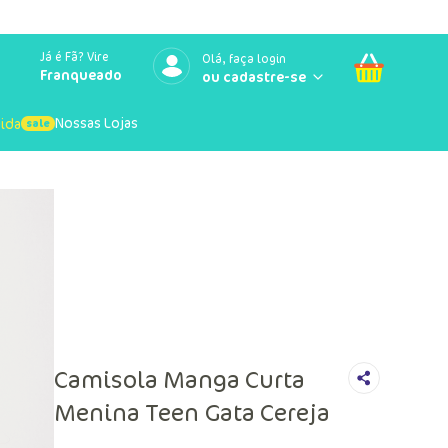
Já é Fã? Vire
Olá, faça login
Franqueado
Nossas Lojas
uida
Camisola Manga Curta
Menina Teen Gata Cereja