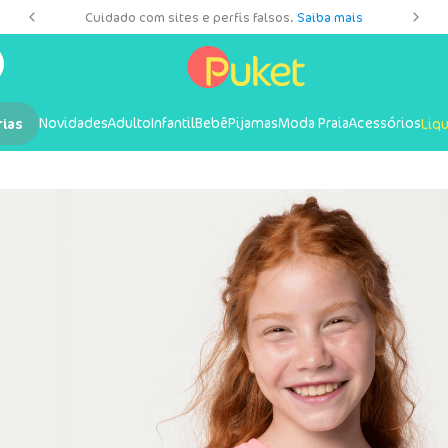
es
Cuidado com sites e perfis falsos.
Saiba mais
Novidades
Adulto
Infantil
Bebê
Pijamas
Moda Praia
Acessórios
rias
Liq