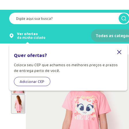
Frete grátis a partir de R$ 249,90*
Vide regiões participant
Digite aqui sua busca?
Ver ofertas
Todas as catego
da minha cidade
Pijamas
Pijama Infantil
Quer ofertas?
Coloca seu CEP que achamos os melhores preços e prazos
de entrega perto de você.
Adicionar CEP