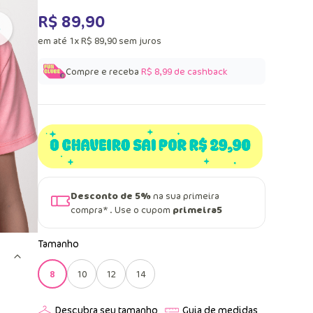
R$
89
,
90
em até
1
x
R$
89
,
90
sem juros
Compre e receba
R$ 8,99
de cashback
Desconto de 5%
na sua primeira
compra* . Use o cupom
primeira5
Tamanho
8
10
12
14