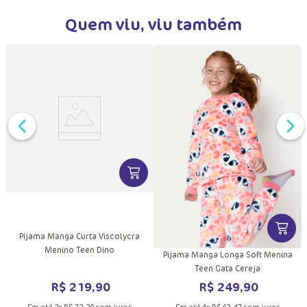
Quem viu, viu também
DUTO
VER MAIS INFORMAÇÕES DO PRODU
MAIS INFORMAÇÕES DO PRODUTO
VER MA
Pijama Manga Curta Viscolycra
Menino Teen Dino
Pijama Manga Longa Soft Menina
Teen Gata Cereja
R$
219
,
90
R$
249
,
90
Em até
3
x
R$
73
,
30
sem juros
Em até
4
x
R$
62
,
47
sem juros