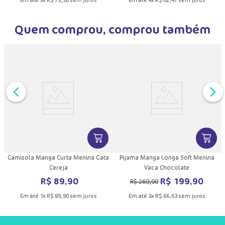
Quem comprou, comprou também
DUTO
MAIS INFORMAÇÕES DO PRODUTO
VER MAIS INFORMAÇÕES DO PRODU
VER MA
a
Camisola Manga Curta Menina Gata
Pijama Manga Longa Soft Menina
Cereja
Vaca Chocolate
R$
89
,
90
R$
199
,
90
R$
269
,
90
Em até
1
x
R$
89
,
90
sem juros
Em até
3
x
R$
66
,
63
sem juros