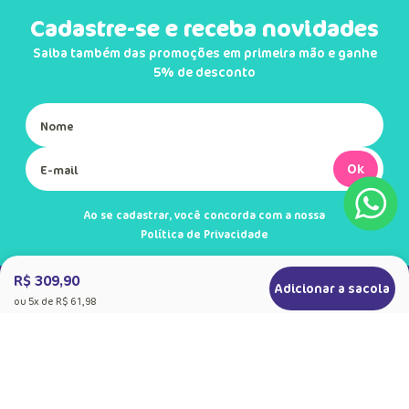
Cadastre-se e receba novidades
Saiba também das promoções em primeira mão e ganhe
5% de desconto
Ok
Ao se cadastrar, você concorda com a nossa
Política de Privacidade
R$ 309,90
Adicionar a sacola
ou
5
x de
R$ 61,98