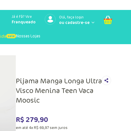
Já é Fã? Vire
Olá, faça login
Franqueado
Nossas Lojas
uida
Pijama Manga Longa Ultra
Visco Menina Teen Vaca
Moosic
R$
279
,
90
em até
4
x
R$
69
,
97
sem juros