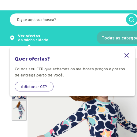
Digite aqui sua busca?
Ver ofertas
Todas as catego
da minha cidade
Pijamas
Pijama Infantil
Quer ofertas?
Coloca seu CEP que achamos os melhores preços e prazos
de entrega perto de você.
Adicionar CEP