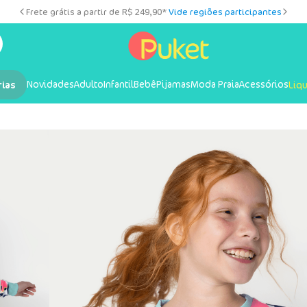
Frete grátis a partir de R$ 249,90*
Vide regiões participantes
Novidades
Adulto
Infantil
Bebê
Pijamas
Moda Praia
Acessórios
rias
Liq