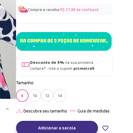
Compre e receba
R$ 27,99
de cashback
Desconto de 5%
na sua primeira
compra* . Use o cupom
primeira5
Tamanho
8
10
12
14
Adicionar a sacola