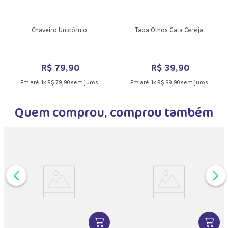
DUTO
Chaveiro Unicórnio
Tapa Olhos Gata Cereja
R$
79
,
90
R$
39
,
90
Em até
1
x
R$
79
,
90
sem juros
Em até
1
x
R$
39
,
90
sem juros
Quem comprou, comprou também
DUTO
MAIS INFORMAÇÕES DO PRODUTO
VER MAIS INFORMAÇÕES DO PRODU
VER MA