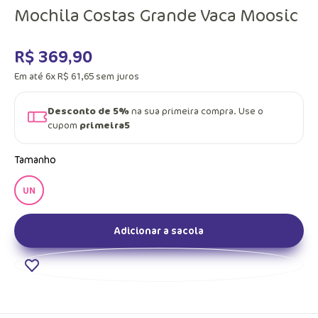
Mochila Costas Grande Vaca Moosic
R$
369
,
90
Em até
6
x
R$
61
,
65
sem juros
Desconto de 5%
na sua primeira compra. Use o
cupom
primeira5
Tamanho
UN
Adicionar a sacola