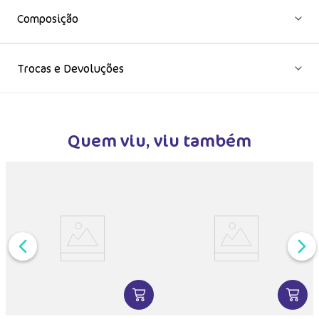
Composição
Trocas e Devoluções
Quem viu, viu também
MAIS INFORMAÇÕES DO PRODUTO
VER MAIS INFORMAÇÕES DO PRODU
VER MA
C