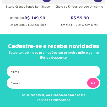
Estojo Grande Panda Romântico
Chaveiro Emborrachado Unicórnio
R$
149
,
90
R$
59
,
90
R$
209
,
90
Em até
2
x
R$
74
,
95
sem juros
Em até
1
x
R$
59
,
90
sem juros
Cadastre-se e receba novidades
Saiba também das promoções em primeira mão e ganhe
5% de desconto
Ok
Ao se cadastrar, você concorda com a nossa
Política de Privacidade