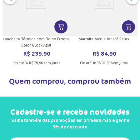
DUTO
MAIS INFORMAÇÕES DO PRODUTO
VER MAIS INFORMAÇÕES DO PRODU
VER MA
Lancheira Térmica com Bolso Frontal
Marmita Média Jacaré Relax
Color Block Azul
R$
239
,
90
R$
84
,
90
Em até
3
x
R$
79
,
96
sem juros
Em até
1
x
R$
84
,
90
sem juros
Quem comprou, comprou também
Cadastre-se e receba novidades
Saiba também das promoções em primeira mão e ganhe
5% de desconto