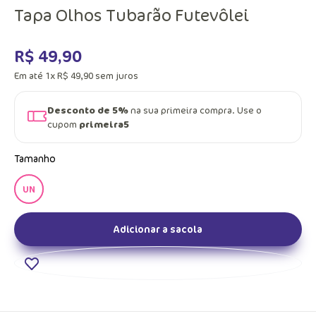
Tapa Olhos Tubarão Futevôlei
R$
49
,
90
Em até
1
x
R$
49
,
90
sem juros
Desconto de 5%
na sua primeira compra. Use o
cupom
primeira5
Tamanho
UN
Adicionar a sacola