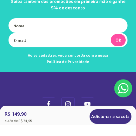
Cadastre-se e receba novidades
Saiba também das promoções em primeira mão e ganhe
5% de desconto
Ok
Ao se cadastrar, você concorda com a nossa
Política de Privacidade
R$ 149,90
Adicionar a sacola
ou
2
x de
R$ 74,95