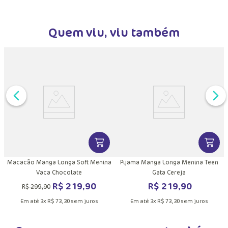
Trocas e Devoluções
Quem viu, viu também
DUTO
MAIS INFORMAÇÕES DO PRODUTO
VER MAIS INFORMAÇÕES DO PRODU
VER MA
Macacão Manga Longa Soft Menina
Pijama Manga Longa Menina Teen
Vaca Chocolate
Gata Cereja
R$
219
,
90
R$
219
,
90
R$
299
,
90
Em até
3
x
R$
73
,
30
sem juros
Em até
3
x
R$
73
,
30
sem juros