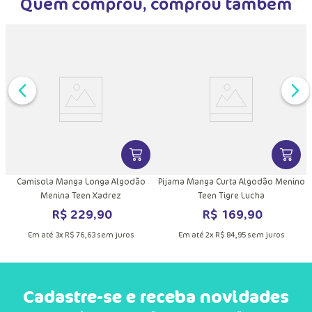
Quem comprou, comprou também
DUTO
MAIS INFORMAÇÕES DO PRODUTO
VER MAIS INFORMAÇÕES DO PRODU
VER MA
Camisola Manga Longa Algodão
Pijama Manga Curta Algodão Menino
Menina Teen Xadrez
Teen Tigre Lucha
R$
229
,
90
R$
169
,
90
Em até
3
x
R$
76
,
63
sem juros
Em até
2
x
R$
84
,
95
sem juros