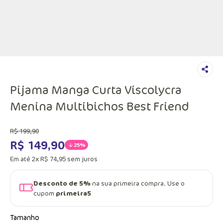
Pijama Manga Curta Viscolycra
Menina Multibichos Best Friend
R$
199
,
90
R$
149
,
90
25%
Em até
2
x
R$
74
,
95
sem juros
Desconto de 5%
na sua primeira compra. Use o
cupom
primeira5
Tamanho