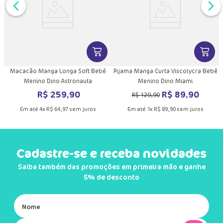
DUTO
MAIS INFORMAÇÕES DO PRODUTO
VER MAIS INFORMAÇÕES DO PRODU
VER MA
Macacão Manga Longa Soft Bebê
Pijama Manga Curta Viscolycra Bebê
Menino Dino Astronauta
Menino Dino Miami
R$
259
,
90
R$
89
,
90
R$
129
,
90
Em até
4
x
R$
64
,
97
sem juros
Em até
1
x
R$
89
,
90
sem juros
Cadastre-se e receba novidades
Saiba também das promoções em primeira mão e ganhe
5% de desconto