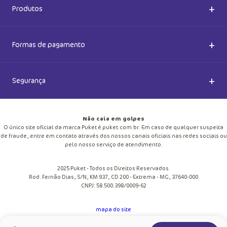
Dúvidas Frequentes
+
Produtos
Meias do Bem
Cashback Puket
Acessórios
+
Formas de pagamento
Happy Friday 2026
Como comprar
Lingeries
+
Segurança
Seja um Franqueado
Frete e entregas
Meias
Retire na loja
Não caia em golpes
Pagamento
O único site oficial da marca Puket é puket.com.br. Em caso de qualquer suspeita
Moda Praia
de fraude, entre em contato através dos nossos canais oficiais nas redes sociais ou
Cupom de desconto
pelo nosso serviço de atendimento.
Trocas e Devoluções
Pijamas
2025 Puket - Todos os Direitos Reservados.
Blog
Rod. Fernão Dias, S/N, KM 937, CD 200 - Extrema - MG, 37640-000
Política de Privacidade
CNPJ: 58.500.398/0009-62
Personalize
Trabalhe Conosco
mapa do site
Regulamento
Pechincha