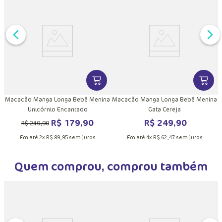
P
DUTO
MAIS INFORMAÇÕES DO PRODUTO
VER MAIS INFORMAÇÕES DO PRODU
VER MA
Macacão Manga Longa Bebê Menina
Macacão Manga Longa Bebê Menina
Unicórnio Encantado
Gata Cereja
R$
179
,
90
R$
249
,
90
R$
249
,
90
Em até
2
x
R$
89
,
95
sem juros
Em até
4
x
R$
62
,
47
sem juros
Quem comprou, comprou também