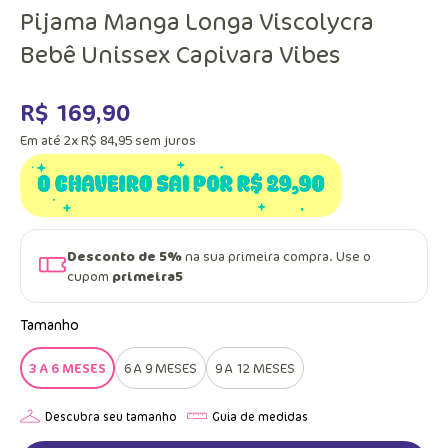
Pijama Manga Longa Viscolycra
Bebê Unissex Capivara Vibes
R$
169
,
90
Em até
2
x
R$
84
,
95
sem juros
Desconto de 5%
na sua primeira compra. Use o
cupom
primeira5
Tamanho
3 A 6 MESES
6 A 9 MESES
9 A 12 MESES