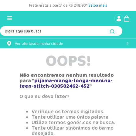
Frete grátis a partir de R$ 249,90*
Saiba mais
Digite aqui sua busca
Ver ofertas
da minha cidade
OOPS!
Quer ofertas?
Coloca seu CEP que achamos os melhores preços e prazos
Não encontramos nenhum resultado
de entrega perto de você.
para "
pijama-manga-longa-menina-
teen-stitch-030502462-452
"
Adicionar CEP
O que eu devo fazer?
Verifique os termos digitados.
Tente utilizar uma única palavra.
Utilize termos genéricos na busca.
Tente utilizar sinônimos do termo
desejado.