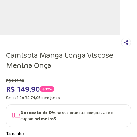
Camisola Manga Longa Viscose
Menina Onça
R$
219
,
90
R$
149
,
90
32%
Em até
2
x
R$
74
,
95
sem juros
Desconto de 5%
na sua primeira compra. Use o
cupom
primeira5
Tamanho