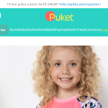
Frete grátis a partir de R$ 249,90*
Vide regiões participantes
Novidades
Adulto
Infantil
Bebê
Pijamas
Moda Praia
Acessórios
rias
Liq