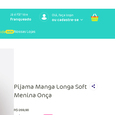
Já é Fã? Vire
Olá, faça login
Franqueado
Nossas Lojas
uida
Pijama Manga Longa Soft
Menina Onça
R$
269
,
90