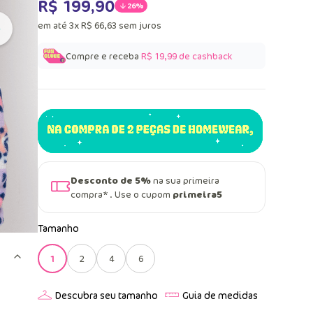
R$
199
,
90
26%
em até
3
x
R$
66
,
63
sem juros
Compre e receba
R$ 19,99
de cashback
Desconto de 5%
na sua primeira
compra* . Use o cupom
primeira5
Tamanho
1
2
4
6