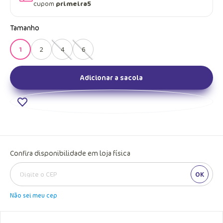
cupom
primeira5
Tamanho
1
2
4
6
Adicionar a sacola
Confira disponibilidade em loja física
OK
Não sei meu cep