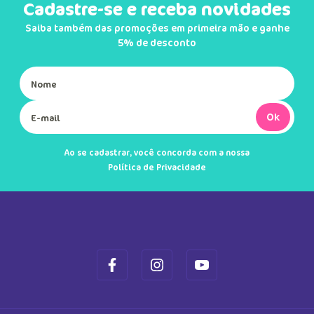
R$
209
,
90
R$
279
,
90
Em até
3
x
R$
69
,
96
sem juros
Em até
4
x
R$
69
,
97
sem juros
Cadastre-se e receba novidades
Saiba também das promoções em primeira mão e ganhe
5% de desconto
Ok
Ao se cadastrar, você concorda com a nossa
Política de Privacidade