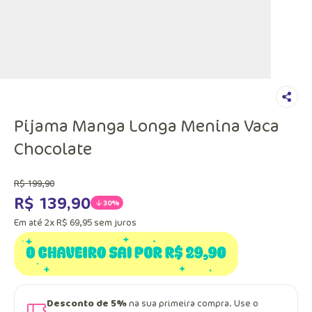
Pijama Manga Longa Menina Vaca
Chocolate
R$
199
,
90
R$
139
,
90
30%
Em até
2
x
R$
69
,
95
sem juros
Desconto de 5%
na sua primeira compra. Use o