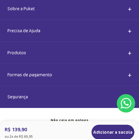
+
Sobre a Puket
Quem somos
+
Precisa de Ajuda
Nossas Lojas
Dúvidas Frequentes
+
Produtos
Meias do Bem
Cashback Puket
Acessórios
+
Formas de pagamento
Happy Friday 2026
Como comprar
Lingeries
R$ 139,90
Adicionar a sacola
+
Segurança
ou
2
x de
R$ 69,95
Seja um Franqueado