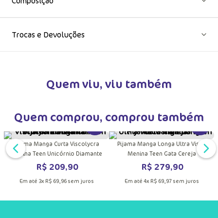
Composição
Trocas e Devoluções
Quem viu, viu também
DUTO
MAIS INFORMAÇÕES DO PRODUTO
VER MAIS INFORMAÇÕES DO PRODU
VER MA
Macacão Manga Longa Soft Menina
Pijama Manga Longa Ultra Visco
Teen Unicórnio Diamante
Menina Unicórnio Diamante
R$
349
,
90
R$
249
,
90
Em até
5
x
R$
69
,
98
sem juros
Em até
4
x
R$
62
,
47
sem juros
Quem comprou, comprou também
DUTO
MAIS INFORMAÇÕES DO PRODUTO
VER MAIS INFORMAÇÕES DO PRODU
VER MA
Pijama Manga Curta Viscolycra
Pijama Manga Longa Ultra Visco
Menina Teen Unicórnio Diamante
Menina Teen Gata Cereja