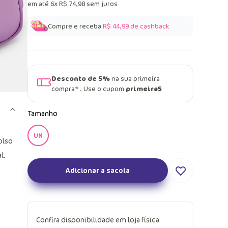
em até
6
x
R$
74
,
98
sem juros
Compre e receba
R$ 44,99
de cashback
Desconto de 5%
na sua primeira
compra* . Use o cupom
primeira5
Tamanho
UN
olso
l.
Adicionar a sacola
Confira disponibilidade em loja física