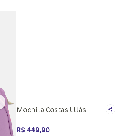
Mochila Costas Lilás
R$
449
,
90