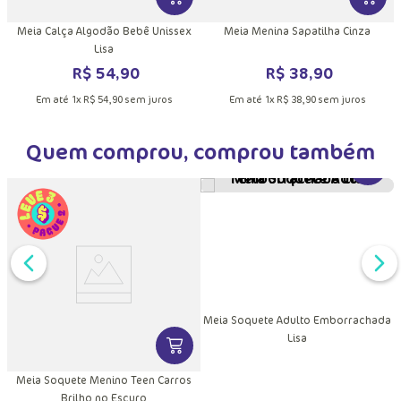
DUTO
MAIS INFORMAÇÕES DO PRODUTO
VER MAIS INFORMAÇÕES DO PRODU
VER MA
e
Meia Calça Algodão Bebê Unissex
Meia Menina Sapatilha Cinza
Lisa
R$
54
,
90
R$
38
,
90
Em até
1
x
R$
54
,
90
sem juros
Em até
1
x
R$
38
,
90
sem juros
Quem comprou, comprou também
VER MA
Meia Soquete Adulto Emborrachada
Lisa
DUTO
MAIS INFORMAÇÕES DO PRODUTO
VER MAIS INFORMAÇÕES DO PRODU
Meia Soquete Menino Teen Carros
Brilho no Escuro