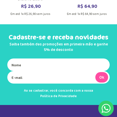
R$
64
,
90
R$
26
,
90
Em até
1
x
R$
64
,
90
sem juros
Em até
1
x
R$
26
,
90
sem juros
Cadastre-se e receba novidades
Saiba também das promoções em primeira mão e ganhe
5% de desconto
Ok
Ao se cadastrar, você concorda com a nossa
Política de Privacidade