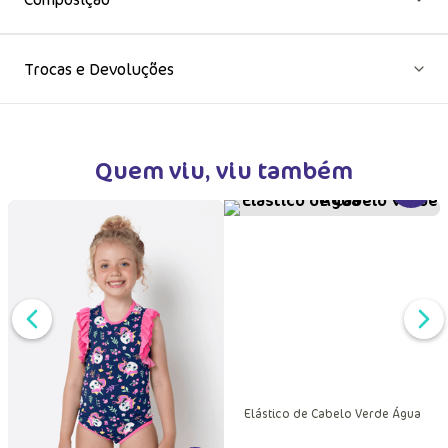
Trocas e Devoluções
Quem viu, viu também
DUTO
MAIS INFORMAÇÕES DO PRODUTO
VER MA