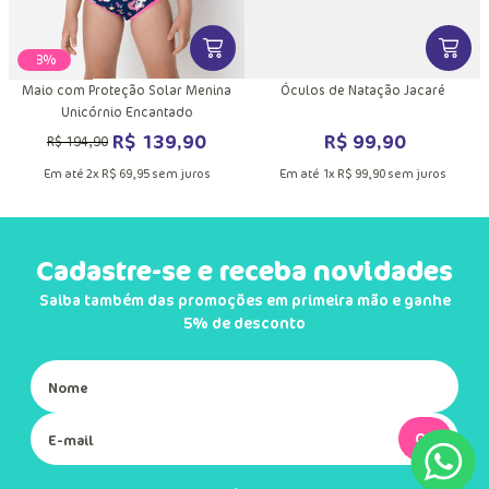
VER MAIS INFORMAÇÕES DO PRODU
VER MA
-
28%
Maio com Proteção Solar Menina
Óculos de Natação Jacaré
Unicórnio Encantado
R$
139
,
90
R$
99
,
90
R$
194
,
90
Em até
2
x
R$
69
,
95
sem juros
Em até
1
x
R$
99
,
90
sem juros
Cadastre-se e receba novidades
Saiba também das promoções em primeira mão e ganhe
5% de desconto
Ok