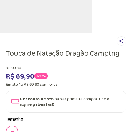
Touca de Natação Dragão Camping
R$
99
,
90
R$
69
,
90
30%
Em até
1
x
R$
69
,
90
sem juros
Desconto de 5%
na sua primeira compra. Use o
cupom
primeira5
Tamanho
UN