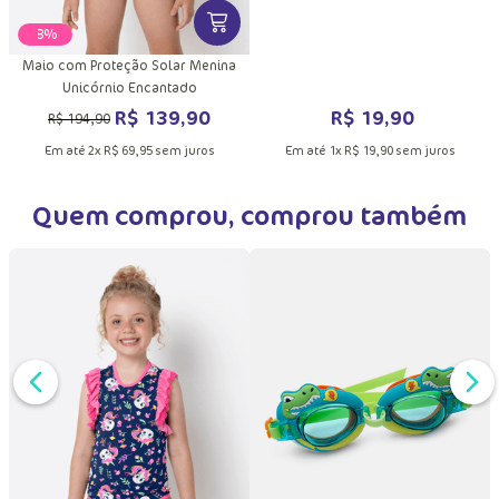
VER MAIS INFORMAÇÕES DO PRODU
-
28%
Elástico de Cabelo Verde Água
k
Maio com Proteção Solar Menina
Unicórnio Encantado
R$
19
,
90
R$
139
,
90
R$
194
,
90
Em até
1
x
R$
19
,
90
sem juros
Em até
2
x
R$
69
,
95
sem juros
Quem comprou, comprou também
DUTO
MAIS INFORMAÇÕES DO PRODUTO