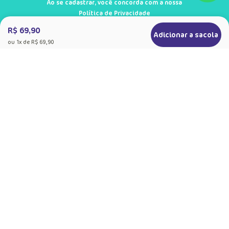
Ao se cadastrar, você concorda com a nossa
Política de Privacidade
R$ 69,90
Adicionar a sacola
ou
1
x de
R$ 69,90
+
Sobre a Puket
Quem somos
+
Precisa de Ajuda
Nossas Lojas
Dúvidas Frequentes
+
Produtos
Meias do Bem