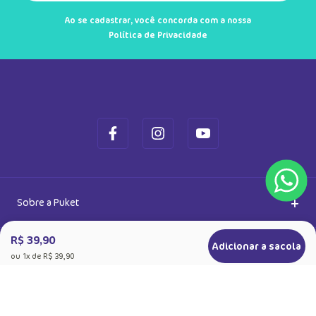
Cadastre-se e receba novidades
Saiba também das promoções em primeira mão e ganhe
5% de desconto
Ok
Ao se cadastrar, você concorda com a nossa
Política de Privacidade
R$ 39,90
Adicionar a sacola
ou
1
x de
R$ 39,90