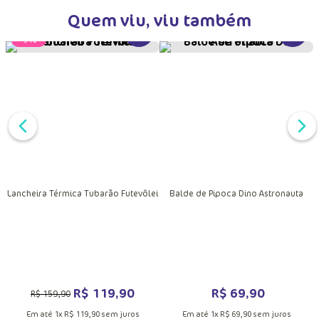
Quem viu, viu também
MAIS INFORMAÇÕES DO PRODUTO
VER MAIS INFORMAÇÕES DO PRODU
VER MA
DUTO
Lancheira Térmica Tubarão Futevôlei
Balde de Pipoca Dino Astronauta
R$
119
,
90
R$
69
,
90
R$
159
,
90
Em até
1
x
R$
119
,
90
sem juros
Em até
1
x
R$
69
,
90
sem juros