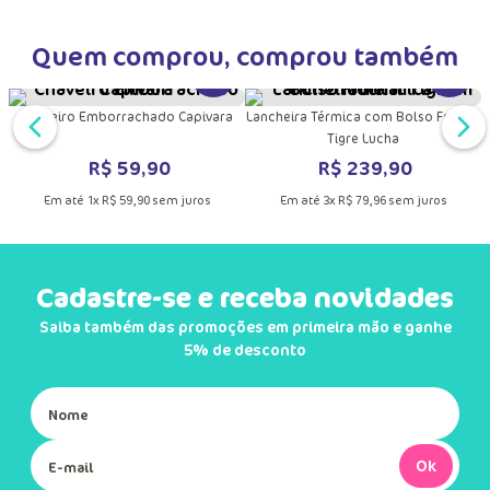
Quem comprou, comprou também
DUTO
MAIS INFORMAÇÕES DO PRODUTO
VER MAIS INFORMAÇÕES DO PRODU
VER MA
Chaveiro Emborrachado Capivara
Lancheira Térmica com Bolso Frontal
Tigre Lucha
R$
59
,
90
R$
239
,
90
Em até
1
x
R$
59
,
90
sem juros
Em até
3
x
R$
79
,
96
sem juros