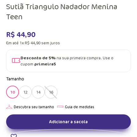
Sutiã Triangulo Nadador Menina
Teen
R$
44
,
90
Em até
1
x
R$
44
,
90
sem juros
Desconto de 5%
na sua primeira compra. Use o
cupom
primeira5
Tamanho
10
12
14
16
Adicionar a sacola