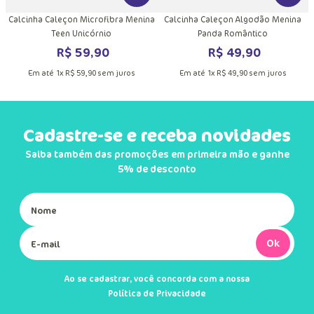
Calcinha Caleçon Microfibra Menina
Calcinha Caleçon Algodão Menina
Teen Unicórnio
Panda Romântico
R$
59
,
90
R$
49
,
90
Em até
1
x
R$
59
,
90
sem juros
Em até
1
x
R$
49
,
90
sem juros
Cadastre-se e receba novidades
Saiba também das promoções em primeira mão e ganhe
5% de desconto
Ok
Ao se cadastrar, você concorda com a nossa
Política de Privacidade