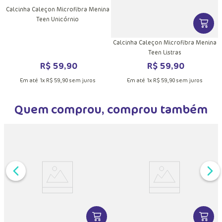
Calcinha Caleçon Microfibra Menina
Teen Unicórnio
DUTO
MAIS INFORMAÇÕES DO PRODUTO
VER MA
Calcinha Caleçon Microfibra Menina
Teen Listras
R$
59
,
90
R$
59
,
90
Em até
1
x
R$
59
,
90
sem juros
Em até
1
x
R$
59
,
90
sem juros
Quem comprou, comprou também
DUTO
MAIS INFORMAÇÕES DO PRODUTO
VER MAIS INFORMAÇÕES DO PRODU
VER MA