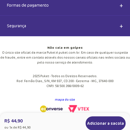
Acessórios
+
Formas de pagamento
Happy Friday 2026
Como comprar
Lingeries
+
Segurança
Seja um Franqueado
Frete e entregas
Meias
Retire na loja
Não caia em golpes
Pagamento
O único site oficial da marca Puket é puket.com.br. Em caso de qualquer suspeita
Moda Praia
de fraude, entre em contato através dos nossos canais oficiais nas redes sociais ou
Cupom de desconto
pelo nosso serviço de atendimento.
Trocas e Devoluções
Pijamas
2025 Puket - Todos os Direitos Reservados.
Blog
Rod. Fernão Dias, S/N, KM 937, CD 200 - Extrema - MG, 37640-000
Política de Privacidade
CNPJ: 58.500.398/0009-62
Personalize
Trabalhe Conosco
mapa do site
Regulamento
Pechincha
Fale Conosco
R$ 44,90
Adicionar a sacola
ou
1
x de
R$ 44,90