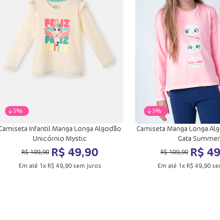
8
6
8
Adicionar a sacola
Adicionar a sac
-
55%
-
55%
Camiseta Infantil Manga Longa Algodão
Camiseta Manga Longa Al
Unicórnio Mystic
Gata Summer
R$
49
,
90
R$
4
R$
109
,
90
R$
109
,
90
Em até
1
x
R$
49
,
90
sem juros
Em até
1
x
R$
49
,
90
se