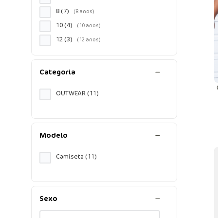
8
(
7
)
10
(
4
)
12
(
3
)
Categoria
OUTWEAR
(
11
)
Modelo
Camiseta
(
11
)
Sexo