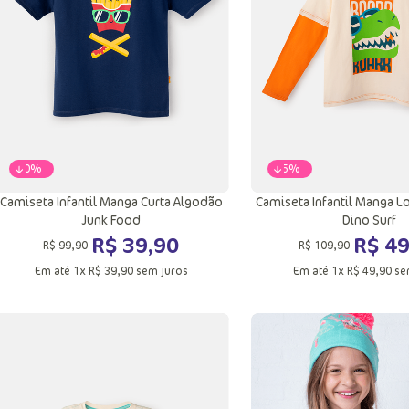
Adicionar a sacola
Adicionar a sac
-
60%
-
55%
Camiseta Infantil Manga Curta Algodão
Camiseta Infantil Manga 
Junk Food
Dino Surf
R$
39
,
90
R$
4
R$
99
,
90
R$
109
,
90
Em até
1
x
R$
39
,
90
sem juros
Em até
1
x
R$
49
,
90
se