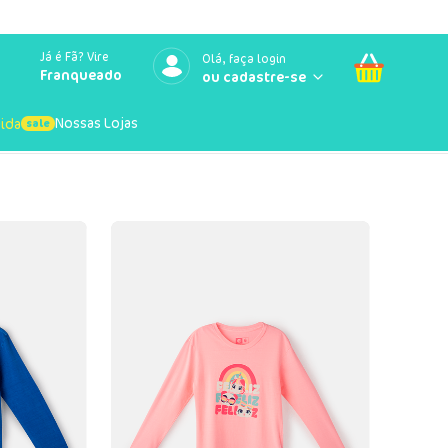
Já é Fã? Vire
Olá, faça login
Franqueado
Nossas Lojas
uida