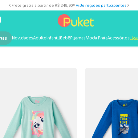
Frete grátis a partir de R$ 249,90*
Vide regiões participantes
Novidades
Adulto
Infantil
Bebê
Pijamas
Moda Praia
Acessórios
rias
Liq