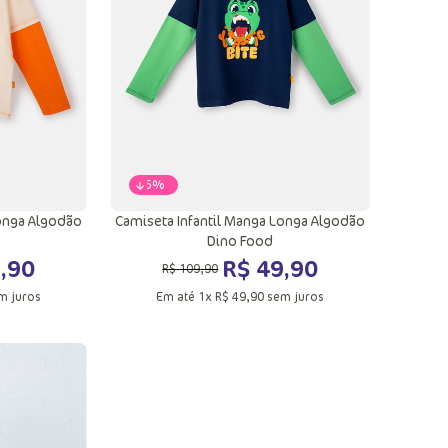
ola
Adicionar a sacola
-
55%
Longa Algodão
Camiseta Infantil Manga Longa Algodão
Dino Food
9
,
90
R$
49
,
90
R$
109
,
90
m juros
Em até
1
x
R$
49
,
90
sem juros