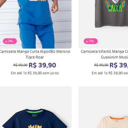
-
60%
-
60%
Camiseta Manga Curta Algodão Menino
Camiseta Infantil Manga C
Tigre Roar
Guaxinim Mus
R$
39
,
90
R$
39
R$
99
,
90
R$
99
,
90
Em até
1
x
R$
39
,
90
sem juros
Em até
1
x
R$
39
,
90
se
4
6
8
6