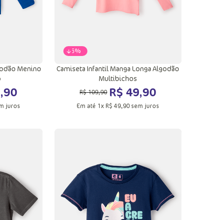
-
55%
godão Menino
Camiseta Infantil Manga Longa Algodão
ô
Multibichos
9
,
90
R$
49
,
90
R$
109
,
90
m juros
Em até
1
x
R$
49
,
90
sem juros
10
8
ola
Adicionar a sacola