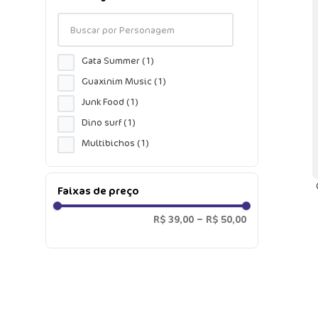
Gata Summer
(
1
)
Guaxinim Music
(
1
)
Junk Food
(
1
)
Dino surf
(
1
)
Multibichos
(
1
)
Tubarão Robô
(
1
)
Unicórnio Shine
(
2
)
Faixas de preço
Unicórnio Mystic
(
1
)
R$ 39,00
–
R$ 50,00
Dino food
(
1
)
Tigre Roar
(
1
)