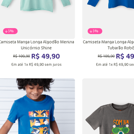
-
55%
-
55%
Camiseta Manga Longa Algodão Menina
Camiseta Manga Longa Al
Unicórnio Shine
Tubarão Rob
R$
49
,
90
R$
4
R$
109
,
90
R$
109
,
90
Em até
1
x
R$
49
,
90
sem juros
Em até
1
x
R$
49
,
90
se
8
10
12
4
6
8
Adicionar a sacola
Adicionar a sac