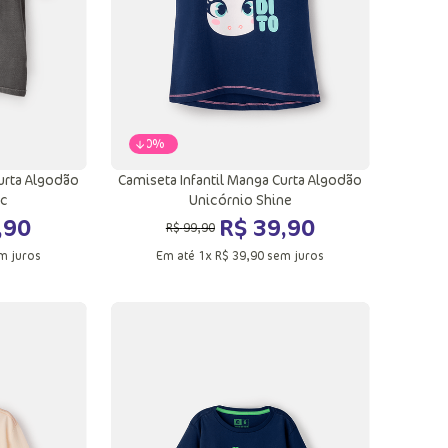
-
60%
urta Algodão
Camiseta Infantil Manga Curta Algodão
ic
Unicórnio Shine
,
90
R$
39
,
90
R$
99
,
90
m juros
Em até
1
x
R$
39
,
90
sem juros
12