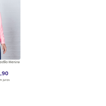
10
6
8
ola
Adicionar a sacola
godão Menina
9
,
90
m juros