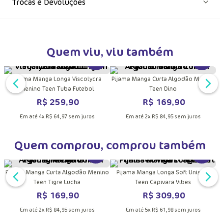
Trocas e Devoluções
Quem viu, viu também
DUTO
MAIS INFORMAÇÕES DO PRODUTO
VER MAIS INFORMAÇÕES DO PRODU
VER MA
Pijama Manga Longa Viscolycra
Pijama Manga Curta Algodão Menino
Menino Teen Tuba Futebol
Teen Dino
R$
259
,
90
R$
169
,
90