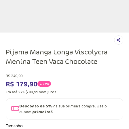
Pijama Manga Longa Viscolycra
Menina Teen Vaca Chocolate
R$
249
,
90
R$
179
,
90
28%
Em até
2
x
R$
89
,
95
sem juros
Desconto de 5%
na sua primeira compra. Use o
cupom
primeira5
Tamanho