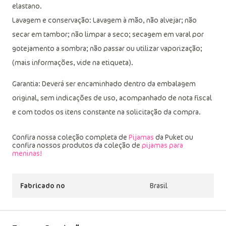
Mangas, viés e costas: meia malha de poliéster com viscose e
elastano.
Lavagem e conservação: Lavagem à mão, não alvejar; não
secar em tambor; não limpar a seco; secagem em varal por
gotejamento a sombra; não passar ou utilizar vaporização;
(mais informações, vide na etiqueta).
Garantia: Deverá ser encaminhado dentro da embalagem
original, sem indicações de uso, acompanhado de nota fiscal
e com todos os itens constante na solicitação da compra.
Confira nossa coleção completa de
Pijamas
da Puket ou
confira nossos produtos da coleção de
pijamas para
meninas!
Fabricado no
Brasil