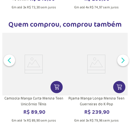
Em até
3
x
R$
73
,
30
sem juros
Em até
4
x
R$
74
,
97
sem juros
Quem comprou, comprou também
DUTO
MAIS INFORMAÇÕES DO PRODUTO
VER MAIS INFORMAÇÕES DO PRODU
VER MA
Camisola Manga Curta Menina Teen
Pijama Manga Longa Menina Teen
Unicórnio Tênis
Guerreiras do K-Pop
R$
89
,
90
R$
239
,
90
Em até
1
x
R$
89
,
90
sem juros
Em até
3
x
R$
79
,
96
sem juros