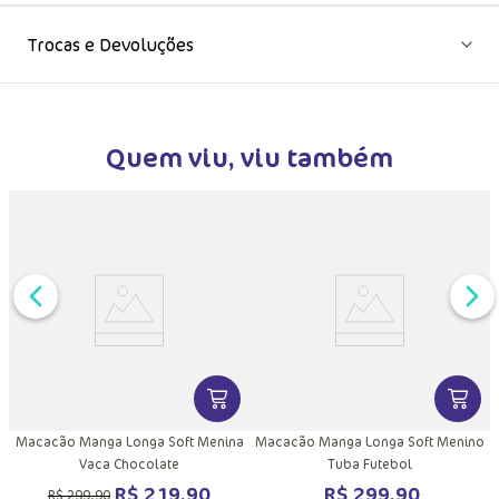
Trocas e Devoluções
Quem viu, viu também
DUTO
MAIS INFORMAÇÕES DO PRODUTO
VER MAIS INFORMAÇÕES DO PRODU
VER MA
Macacão Manga Longa Soft Menina
Macacão Manga Longa Soft Menino
Vaca Chocolate
Tuba Futebol
R$
219
,
90
R$
299
,
90
R$
299
,
90