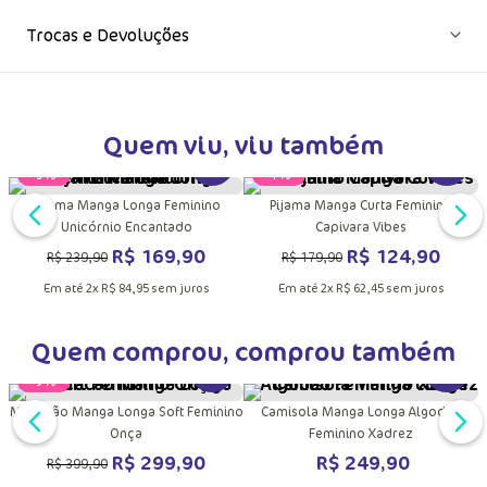
Composição
Trocas e Devoluções
Quem viu, viu também
DUTO
MAIS INFORMAÇÕES DO PRODUTO
VER MAIS INFORMAÇÕES DO PRODU
VER MA
Pijama Manga Longa Feminino
Pijama Manga Curta Feminino