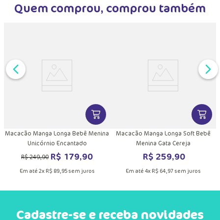
Quem comprou, comprou também
P
DUTO
MAIS INFORMAÇÕES DO PRODUTO
VER MAIS INFORMAÇÕES DO PRODU
VER MA
Macacão Manga Longa Bebê Menina
Macacão Manga Longa Soft Bebê
Unicórnio Encantado
Menina Gata Cereja
R$
179
,
90
R$
259
,
90
R$
249
,
90
Em até
2
x
R$
89
,
95
sem juros
Em até
4
x
R$
64
,
97
sem juros
Cadastre-se e receba novidades