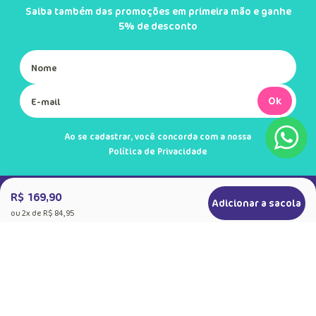
Saiba também das promoções em primeira mão e ganhe
5% de desconto
Ok
Ao se cadastrar, você concorda com a nossa
Política de Privacidade
R$ 169,90
Adicionar a sacola
ou
2
x de
R$ 84,95