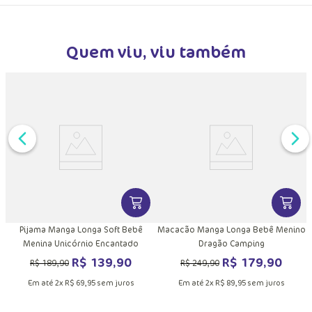
Quem viu, viu também
DUTO
MAIS INFORMAÇÕES DO PRODUTO
VER MAIS INFORMAÇÕES DO PRODU
VER MA
Pijama Manga Longa Soft Bebê
Macacão Manga Longa Bebê Menino
Menina Unicórnio Encantado
Dragão Camping
R$
139
,
90
R$
179
,
90
R$
189
,
90
R$
249
,
90
Em até
2
x
R$
69
,
95
sem juros
Em até
2
x
R$
89
,
95
sem juros