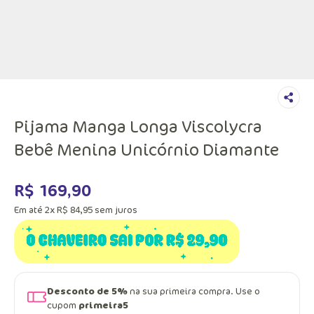
Pijama Manga Longa Viscolycra
Bebê Menina Unicórnio Diamante
R$
169
,
90
Em até
2
x
R$
84
,
95
sem juros
Desconto de 5%
na sua primeira compra. Use o
cupom
primeira5