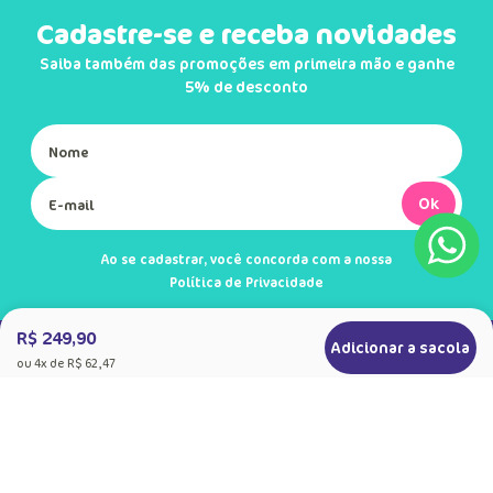
Cadastre-se e receba novidades
Saiba também das promoções em primeira mão e ganhe
5% de desconto
Ok
Ao se cadastrar, você concorda com a nossa
Política de Privacidade
R$ 249,90
Adicionar a sacola
ou
4
x de
R$ 62,47