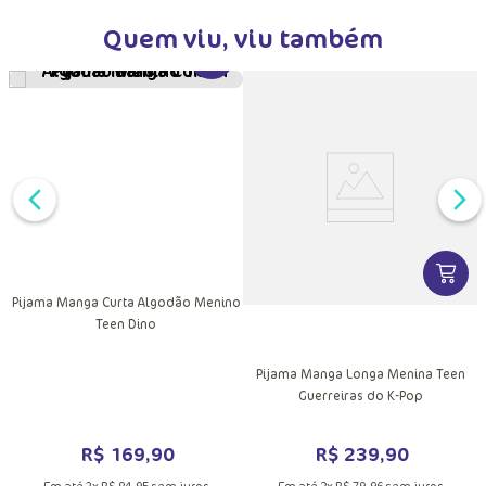
Quem viu, viu também
VER MAIS INFORMAÇÕES DO PRODU
DUTO
MAIS INFORMAÇÕES DO PRODUTO
VER MA
Pijama Manga Curta Algodão Menino
Teen Dino
Pijama Manga Longa Menina Teen
Guerreiras do K-Pop
R$
239
,
90
R$
169
,
90
Em até
3
x
R$
79
,
96
sem juros
Em até
2
x
R$
84
,
95
sem juros