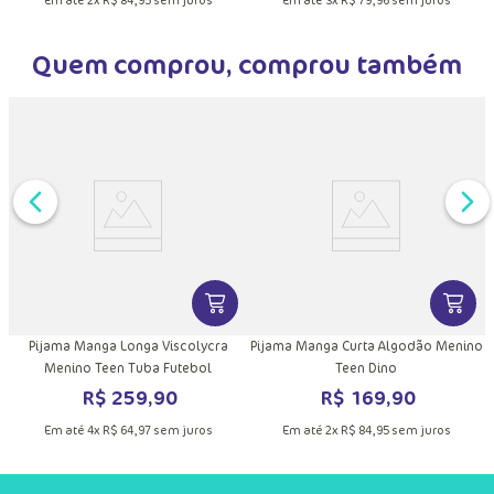
Quem comprou, comprou também
DUTO
MAIS INFORMAÇÕES DO PRODUTO
VER MAIS INFORMAÇÕES DO PRODU
VER MA
Pijama Manga Longa Viscolycra
Pijama Manga Curta Algodão Menino
Menino Teen Tuba Futebol
Teen Dino
R$
259
,
90
R$
169
,
90
Em até
4
x
R$
64
,
97
sem juros
Em até
2
x
R$
84
,
95
sem juros