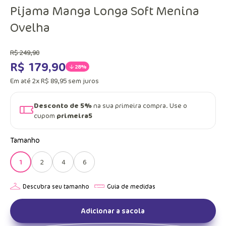
Pijama Manga Longa Soft Menina
Ovelha
R$
249
,
90
R$
179
,
90
28%
Em até
2
x
R$
89
,
95
sem juros
Desconto de 5%
na sua primeira compra. Use o
cupom
primeira5
Tamanho
1
2
4
6
Adicionar a sacola