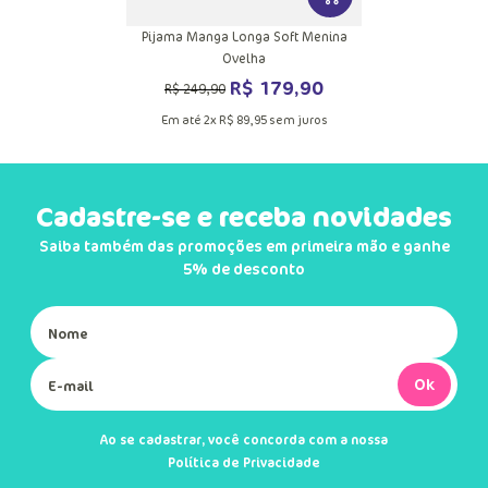
VER MAIS INFORMAÇ
Pijama Manga Longa Soft Menina
Ovelha
R$
179
,
90
R$
249
,
90
Em até
2
x
R$
89
,
95
sem juros
Cadastre-se e receba novidades
Saiba também das promoções em primeira mão e ganhe
5% de desconto
Ok
Ao se cadastrar, você concorda com a nossa
Política de Privacidade