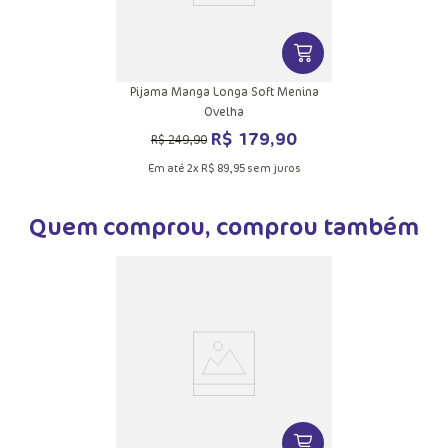
VER MAIS INFORMAÇ
Pijama Manga Longa Soft Menina
Ovelha
R$
179
,
90
R$
249
,
90
Em até
2
x
R$
89
,
95
sem juros
Quem comprou, comprou também