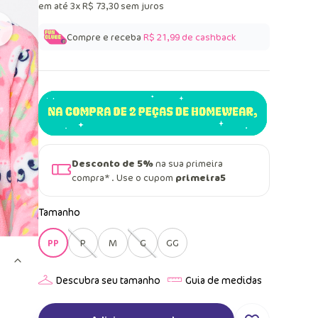
em até
3
x
R$
73
,
30
sem juros
Compre e receba
R$ 21,99
de cashback
Desconto de 5%
na sua primeira
compra* . Use o cupom
primeira5
Tamanho
PP
P
M
G
GG