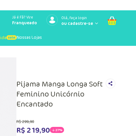
Já é Fã? Vire
Olá, faça login
Franqueado
Nossas Lojas
uida
Pijama Manga Longa Soft
Feminino Unicórnio
Encantado
R$
299
,
90
R$
219
,
90
27%