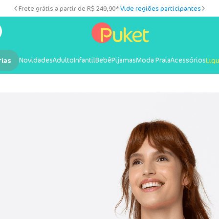
Frete grátis a partir de R$ 249,90*
Vide regiões participantes
Novidades
Adulto
Infantil
Bebê
Pijamas
Moda Praia
Acessórios
rias
Liq