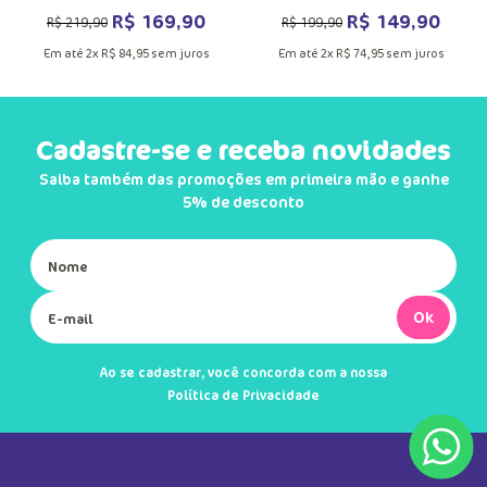
R$
169
,
90
R$
149
,
90
R$
219
,
90
R$
199
,
90
Em até
2
x
R$
84
,
95
sem juros
Em até
2
x
R$
74
,
95
sem juros
Cadastre-se e receba novidades
Saiba também das promoções em primeira mão e ganhe
5% de desconto
Ok
Ao se cadastrar, você concorda com a nossa
Política de Privacidade