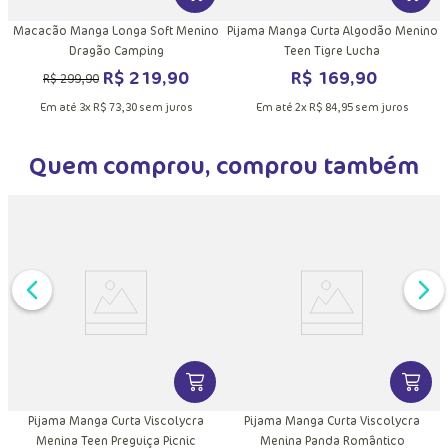
Macacão Manga Longa Soft Menino
Pijama Manga Curta Algodão Menino
Dragão Camping
Teen Tigre Lucha
R$
219
,
90
R$
169
,
90
R$
299
,
90
Em até
3
x
R$
73
,
30
sem juros
Em até
2
x
R$
84
,
95
sem juros
Quem comprou, comprou também
DUTO
MAIS INFORMAÇÕES DO PRODUTO
VER MAIS INFORMAÇÕES DO PRODU
VER MA
o
Pijama Manga Curta Viscolycra
Pijama Manga Curta Viscolycra
Menina Teen Preguiça Picnic
Menina Panda Romântico