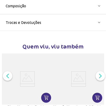
Composição
Trocas e Devoluções
Quem viu, viu também
DUTO
MAIS INFORMAÇÕES DO PRODUTO
VER MAIS INFORMAÇÕES DO PRODU
VER MA