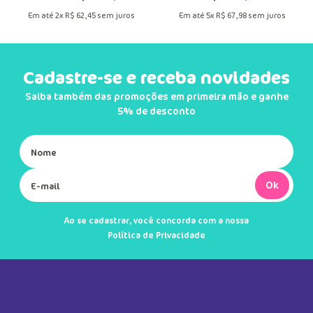
Em até
2
x
R$
62
,
45
sem juros
Em até
5
x
R$
67
,
98
sem juros
Cadastre-se e receba novidades
Saiba também das promoções em primeira mão e ganhe
5% de desconto
Ok
Ao se cadastrar, você concorda com a nossa
Política de Privacidade