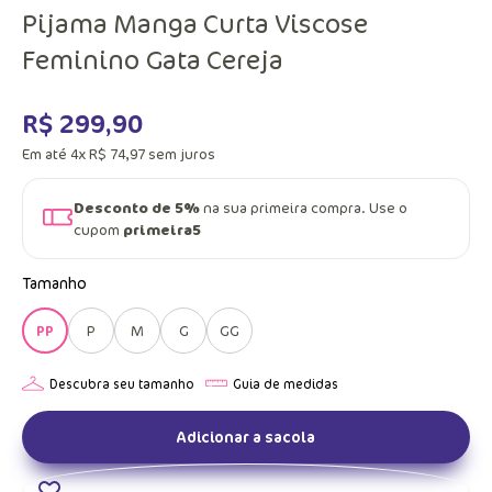
Pijama Manga Curta Viscose
Feminino Gata Cereja
R$
299
,
90
Em até
4
x
R$
74
,
97
sem juros
Desconto de 5%
na sua primeira compra. Use o
cupom
primeira5
Tamanho
PP
P
M
G
GG
Adicionar a sacola