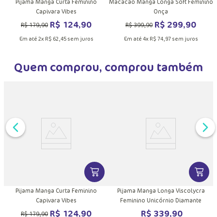
Pijama Manga Curta Feminino
Macacão Manga Longa Soft Feminino
e
Capivara Vibes
Onça
R$
124
,
90
R$
299
,
90
R$
179
,
90
R$
399
,
90
Em até
2
x
R$
62
,
45
sem juros
Em até
4
x
R$
74
,
97
sem juros
Quem comprou, comprou também
DUTO
MAIS INFORMAÇÕES DO PRODUTO
VER MAIS INFORMAÇÕES DO PRODU
VER MA
o
Pijama Manga Curta Feminino
Pijama Manga Longa Viscolycra
Capivara Vibes
Feminino Unicórnio Diamante
R$
124
,
90
R$
339
,
90
R$
179
,
90