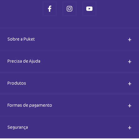
+
Sobre a Puket
Quem somos
+
Precisa de Ajuda
Nossas Lojas
Dúvidas Frequentes
+
Produtos
Meias do Bem
Cashback Puket
Acessórios
+
Formas de pagamento
Happy Friday 2026
Como comprar
Lingeries
+
Segurança
Seja um Franqueado
Frete e entregas
Meias