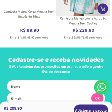
VER MA
Camisola Manga Curta Menina Teen
Unicórnio Tênis
Camisola Manga Longa Algodão
Menina Teen Xadrez
R$
89
,
90
R$
229
,
90
Em até
1
x
R$
89
,
90
sem juros
Em até
3
x
R$
76
,
63
sem juros
Cadastre-se e receba novidades
Saiba também das promoções em primeira mão e ganhe
5% de desconto
Ok
R$ 209,90
Adicionar a sacola
Ao se cadastrar, você concorda com a nossa