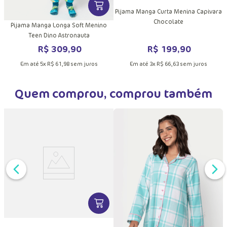
VER MAIS INFORMAÇÕES DO PRODU
a
Pijama Manga Curta Menina Capivara
Chocolate
Pijama Manga Longa Soft Menino
Teen Dino Astronauta
R$
199
,
90
R$
309
,
90
Em até
3
x
R$
66
,
63
sem juros
Em até
5
x
R$
61
,
98
sem juros
Quem comprou, comprou também
DUTO
MAIS INFORMAÇÕES DO PRODUTO
VER MAIS INFORMAÇÕES DO PRODU