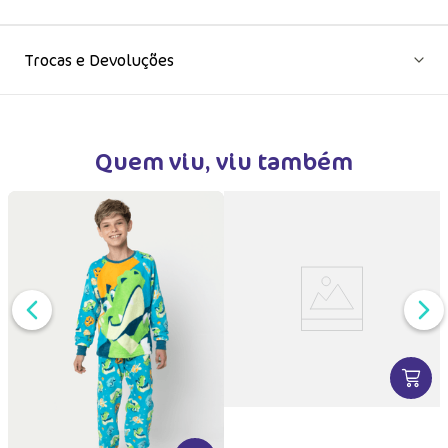
Trocas e Devoluções
Quem viu, viu também
DUTO
MAIS INFORMAÇÕES DO PRODUTO
VER MA