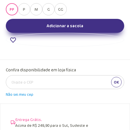
PP
P
M
G
GG
Adicionar a sacola
Confira disponibilidade em loja física
OK
Não sei meu cep