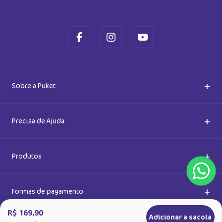
+
Sobre a Puket
Quem somos
+
Precisa de Ajuda
Nossas Lojas
Dúvidas Frequentes
+
Produtos
Meias do Bem
Cashback Puket
Acessórios
+
Formas de pagamento
R$ 169,90
Adicionar a sacola