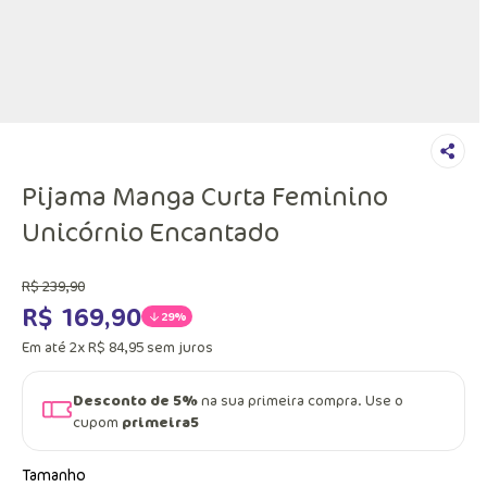
Pijama Manga Curta Feminino
Unicórnio Encantado
R$
239
,
90
R$
169
,
90
29%
Em até
2
x
R$
84
,
95
sem juros
Desconto de 5%
na sua primeira compra. Use o
cupom
primeira5
Tamanho