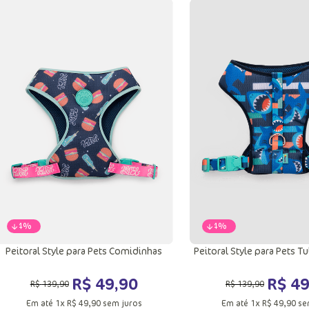
-
64%
-
64%
Peitoral Style para Pets Comidinhas
Peitoral Style para Pets 
R$
49
,
90
R$
4
R$
139
,
90
R$
139
,
90
Em até
1
x
R$
49
,
90
sem juros
Em até
1
x
R$
49
,
90
se