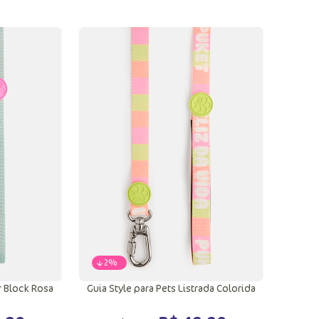
P
M
ola
Adicionar a sacola
-
62%
r Block Rosa
Guia Style para Pets Listrada Colorida