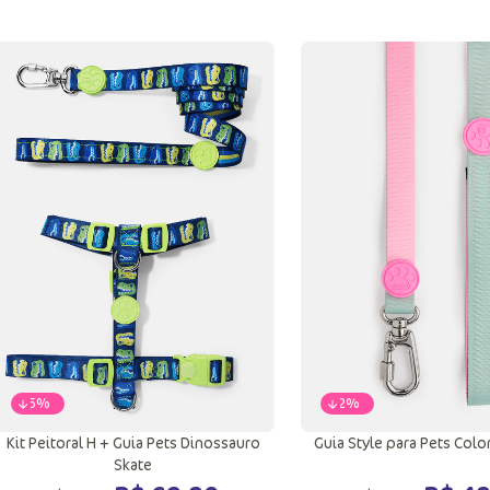
PP
P
Adicionar a sacola
Adicionar a sac
-
65%
-
62%
Kit Peitoral H + Guia Pets Dinossauro
Guia Style para Pets Colo
Skate