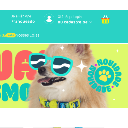
Já é Fã? Vire
Olá, faça login
Franqueado
Nossas Lojas
uida