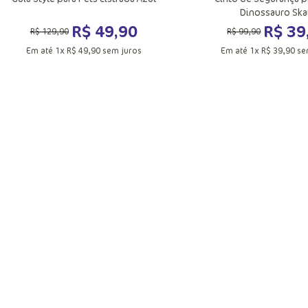
Dinossauro Ska
R$
49
,
90
R$
39
R$
129
,
90
R$
99
,
90
Em até
1
x
R$
49
,
90
sem juros
Em até
1
x
R$
39
,
90
se
P
UN
Adicionar a sacola
Adicionar a sac