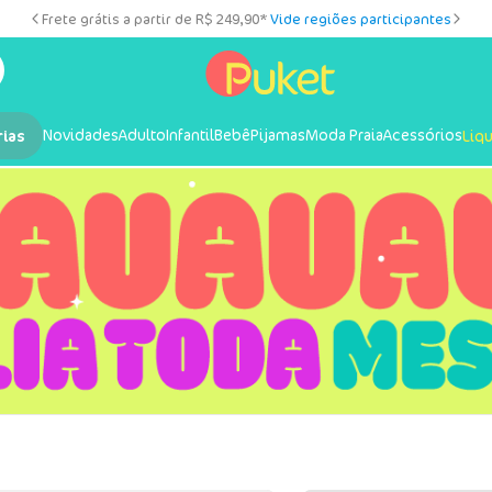
Frete grátis a partir de R$ 249,90*
Vide regiões participantes
Novidades
Adulto
Infantil
Bebê
Pijamas
Moda Praia
Acessórios
rias
Liq