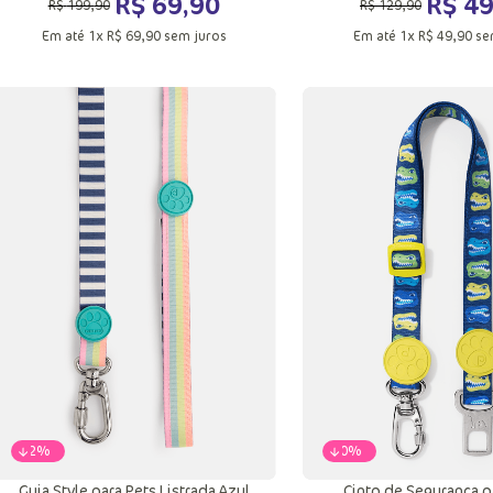
R$
69
,
90
R$
4
R$
199
,
90
R$
129
,
90
Em até
1
x
R$
69
,
90
sem juros
Em até
1
x
R$
49
,
90
se
G
P
Adicionar a sacola
Adicionar a sac
-
62%
-
60%
Guia Style para Pets Listrada Azul
Cinto de Segurança p