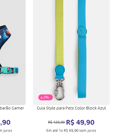
-
62%
Tubarão Gamer
Guia Style para Pets Color Block Azul
9
,
90
R$
49
,
90
R$
129
,
90
m juros
Em até
1
x
R$
49
,
90
sem juros