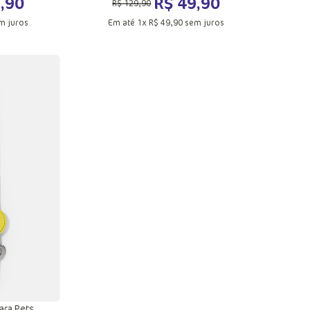
9
,
90
R$
49
,
90
R$
129
,
90
m juros
Em até
1
x
R$
49
,
90
sem juros
M
ola
Adicionar a sacola
ara Pets