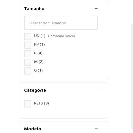
Tamanho
UN
(
1
)
PP
(
1
)
P
(
4
)
M
(
2
)
G
(
1
)
Categoria
PETS
(
8
)
Modelo