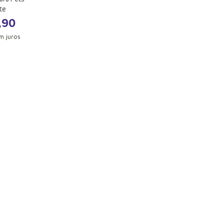
te
,
90
m juros
ola