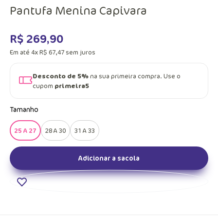
Pantufa Menina Capivara
R$
269
,
90
Em até
4
x
R$
67
,
47
sem juros
Desconto de 5%
na sua primeira compra. Use o
cupom
primeira5
Tamanho
25 A 27
28 A 30
31 A 33
Adicionar a sacola