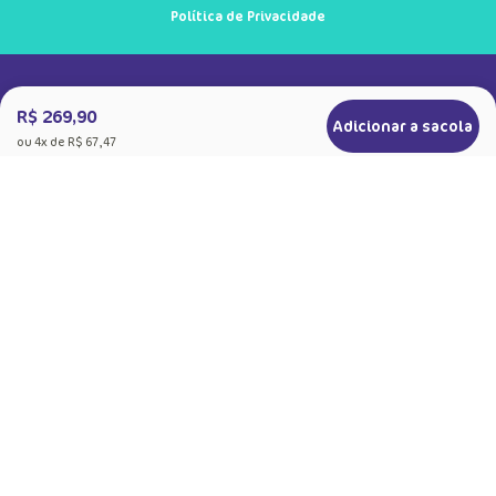
Política de Privacidade
R$ 269,90
Adicionar a sacola
ou
4
x de
R$ 67,47
+
Sobre a Puket
Quem somos
+
Precisa de Ajuda
Nossas Lojas
Dúvidas Frequentes
+
Produtos
Meias do Bem
Cashback Puket