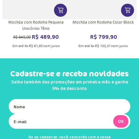
DUTO
MAIS INFORMAÇÕES DO PRODUTO
VER MAIS INFORMAÇÕES DO PRODU
VER MA
Mochila com Rodinha Pequena
Mochila com Rodinha Color Block
Unicórnio Tênis
R$
489
,
90
R$
799
,
90
R$
649
,
90
Em até
6
x
R$
81
,
65
sem juros
Em até
6
x
R$
133
,
31
sem juros
Cadastre-se e receba novidades
Saiba também das promoções em primeira mão e ganhe
5% de desconto
Ok
Ao se cadastrar, você concorda com a nossa